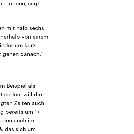
s begonnen, sagt
en mit halb sechs
nnerhalb von einem
Kinder um kurz
it gehen danach.“
m Beispiel als
t enden, will die
tigten Zeiten auch
ig bereits um 17
 seien auch im
é, das sich um