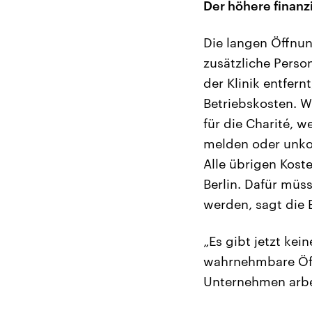
Der höhere finanz
Die langen Öffnun
zusätzliche Person
der Klinik entfern
Betriebskosten. W
für die Charité, w
melden oder unkon
Alle übrigen Kost
Berlin. Dafür mü
werden, sagt die B
„Es gibt jetzt kei
wahrnehmbare Öffn
Unternehmen arbe