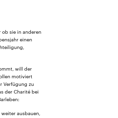
r ob sie in anderen
bensjahr einen
hteiligung,
“
ommt, will der
ollen motiviert
r Verfügung zu
s der Charité bei
Barleben:
r weiter ausbauen,