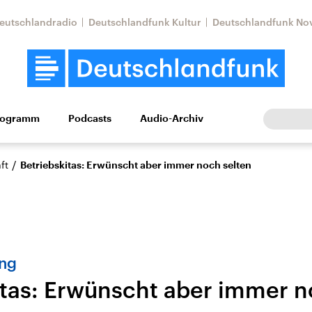
eutschlandradio
Deutschlandfunk Kultur
Deutschlandfunk No
rogramm
Podcasts
Audio-Archiv
Wirtschaft
Wissen
Kultur
Europa
Gesellschaf
/
ft
Betriebskitas: Erwünscht aber immer noch selten
ng
itas: Erwünscht aber immer n
Nahostkonflikt
Iran
le Beiträge,
Aktuelle Lage und
Aktuelle Lage und