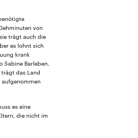
 benötigte
ar Gehminuten von
sie trägt auch die
ber es lohnt sich
reuung krank
so Sabine Barleben.
 trägt das Land
ern aufgenommen
muss es eine
tern, die nicht im