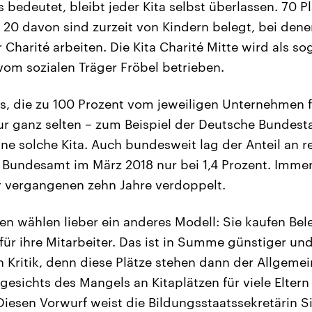
 bedeutet, bleibt jeder Kita selbst überlassen. 70 Pl
e, 20 davon sind zurzeit von Kindern belegt, bei den
 Charité arbeiten. Die Kita Charité Mitte wird als s
vom sozialen Träger Fröbel betrieben.
as, die zu 100 Prozent vom jeweiligen Unternehmen f
 nur ganz selten – zum Beispiel der Deutsche Bundes
ne solche Kita. Auch bundesweit lag der Anteil an re
m Bundesamt im März 2018 nur bei 1,4 Prozent. Immer
r vergangenen zehn Jahre verdoppelt.
n wählen lieber ein anderes Modell: Sie kaufen Bel
s für ihre Mitarbeiter. Das ist in Summe günstiger u
h Kritik, denn diese Plätze stehen dann der Allgemei
gesichts des Mangels an Kitaplätzen für viele Eltern
Diesen Vorwurf weist die Bildungsstaatssekretärin S