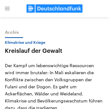
Close
menu
Archiv
Themen
Klimakrise und Kriege
Kreislauf der Gewalt
Der Kampf um lebenswichtige Ressourcen
wird immer brutaler: In Mali eskalieren die
Konflikte zwischen den Volksgruppen der
Landtagswahl Sachsen-Anhalt
USA
Fulani und der Dogon. Es geht um
2026
Aktuelle Beiträge, Analys
Alle Informationen
Ackerflächen, Wälder und Weideland.
Hintergründe
Sachsen-Anhalt wählt am 6.
Wirtschaftlich und militäri
Klimakrise und Bevölkerungswachstum führen
September 2026 einen neuen
gehören die Vereinigten S
Landtag. Seit 2021 wird das
den mächtigsten Ländern 
dazu, dass die tradierten
Bundesland von einer Koalition aus
mit großem Einfluss auf d