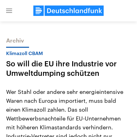
Close
menu
Archiv
Themen
Klimazoll CBAM
So will die EU ihre Industrie vor
Umweltdumping schützen
Wer Stahl oder andere sehr energieintensive
Waren nach Europa importiert, muss bald
Landtagswahl Sachsen-Anhalt
USA
einen Klimazoll zahlen. Das soll
2026
Aktuelle Beiträge, Analys
Alle Informationen
Hintergründe
Wettbewerbsnachteile für EU-Unternehmen
Sachsen-Anhalt wählt am 6.
Wirtschaftlich und militäri
September 2026 einen neuen
gehören die Vereinigten S
mit höheren Klimastandards verhindern.
Landtag. Seit 2021 wird das
den mächtigsten Ländern 
Industrie-Vertreter sind jedoch nicht nur
Bundesland von einer Koalition aus
mit großem Einfluss auf d