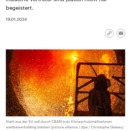
CDU, SPD und FDP regiert.-
aktuelle Weltgeschehen.
begeistert.
Umfragen, Prognosen,
Wahlprogramme, aktuelle Berichte
Sendungen
Programm
Podcasts
und Hintergründe zu den Parteien
19.01.2024
und Kandidaten der anstehenden
Wahl.
Audio-Archiv
Link
Emai
kopieren/te
Stahl aus der EU soll durch CBAM trotz Klimaschutzmaßnahmen
wettbewerbsfähig bleiben (picture alliance / dpa / Christophe Gateau)