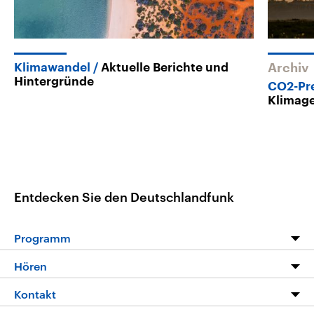
Klimawandel
Aktuelle Berichte und
Archiv
Hintergründe
CO2-Pr
Klimag
Entdecken Sie den Deutschlandfunk
Programm
Programm
Hören
Alle Sendungen
Livestream
Kontakt
Die Nachrichten
Audios