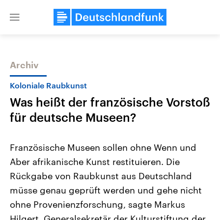
Close
menu
Archiv
Themen
Koloniale Raubkunst
Was heißt der französische Vorstoß
für deutsche Museen?
Französische Museen sollen ohne Wenn und
Aber afrikanische Kunst restituieren. Die
Landtagswahl Sachsen-Anhalt
USA
Rückgabe von Raubkunst aus Deutschland
2026
Aktuelle Beiträge, Analys
Alle Informationen
Hintergründe
müsse genau geprüft werden und gehe nicht
Sachsen-Anhalt wählt am 6.
Wirtschaftlich und militäri
September 2026 einen neuen
gehören die Vereinigten S
ohne Provenienzforschung, sagte Markus
Landtag. Seit 2021 wird das
den mächtigsten Ländern 
Hilgert, Generalsekretär der Kulturstiftung der
Bundesland von einer Koalition aus
mit großem Einfluss auf d