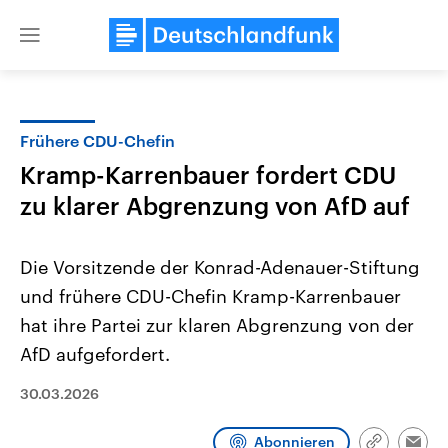
Close
menu
Frühere CDU-Chefin
Themen
Kramp-Karrenbauer fordert CDU
zu klarer Abgrenzung von AfD auf
Die Vorsitzende der Konrad-Adenauer-Stiftung
und frühere CDU-Chefin Kramp-Karrenbauer
hat ihre Partei zur klaren Abgrenzung von der
Landtagswahl Sachsen-Anhalt
USA
AfD aufgefordert.
2026
Aktuelle Beiträge, Analys
Alle Informationen
Hintergründe
30.03.2026
Sachsen-Anhalt wählt am 6.
Wirtschaftlich und militäri
September 2026 einen neuen
gehören die Vereinigten S
Landtag. Seit 2021 wird das
den mächtigsten Ländern 
Abonnieren
Bundesland von einer Koalition aus
mit großem Einfluss auf d