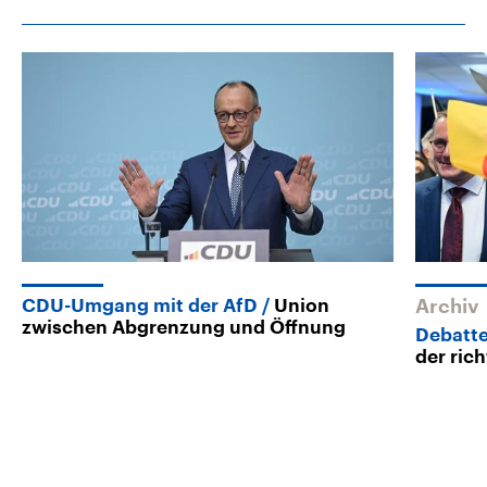
CDU-Umgang mit der AfD
Union
Archiv
zwischen Abgrenzung und Öffnung
Debatt
der ric