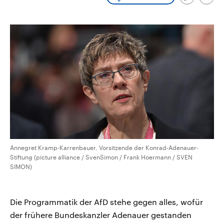
Link
Emai
CDU, SPD und FDP regiert.-
aktuelle Weltgeschehen.
kopieren/te
Umfragen, Prognosen,
Wahlprogramme, aktuelle Berichte
Sendungen
Programm
Podcasts
und Hintergründe zu den Parteien
und Kandidaten der anstehenden
Wahl.
Audio-Archiv
Annegret Kramp-Karrenbauer, Vorsitzende der Konrad-Adenauer-
Stiftung (picture alliance / SvenSimon / Frank Hoermann / SVEN
SIMON)
Die Programmatik der AfD stehe gegen alles, wofür
der frühere Bundeskanzler Adenauer gestanden