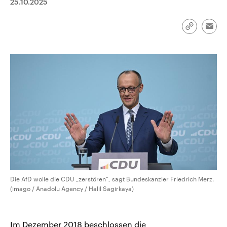
25.10.2025
aktuelle Weltgeschehen.
Diese wird wie die Hisboll
Libanon vom Iran unterstüt
Sendungen
Programm
Podcasts
Link
Emai
kopieren/te
Audio-Archiv
Die AfD wolle die CDU „zerstören“, sagt Bundeskanzler Friedrich Merz.
(imago / Anadolu Agency / Halil Sagirkaya)
Im Dezember 2018 beschlossen die