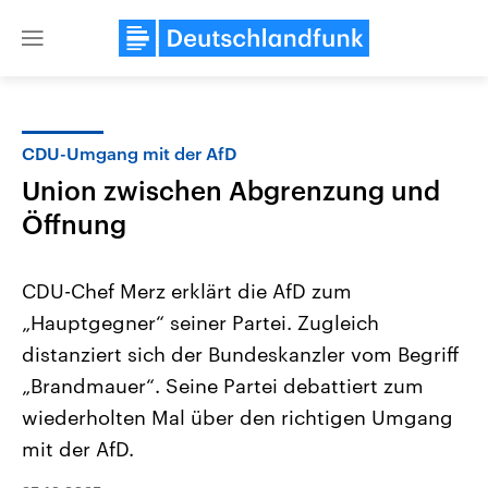
Close
menu
CDU-Umgang mit der AfD
Themen
Union zwischen Abgrenzung und
Öffnung
CDU-Chef Merz erklärt die AfD zum
„Hauptgegner“ seiner Partei. Zugleich
distanziert sich der Bundeskanzler vom Begriff
USA
Nahostkonflikt
„Brandmauer“. Seine Partei debattiert zum
Aktuelle Beiträge, Analysen und
Aktuelle Lage und Hinter
wiederholten Mal über den richtigen Umgang
Der Überfall der palästine
Hintergründe
Wirtschaftlich und militärisch
Terrororganisation Hamas
mit der AfD.
gehören die Vereinigten Staaten zu
Oktober 2023 auf Israel ha
den mächtigsten Ländern der Erde,
Region wieder die Gewalt 
mit großem Einfluss auf das
Israel möchte die Hamas z