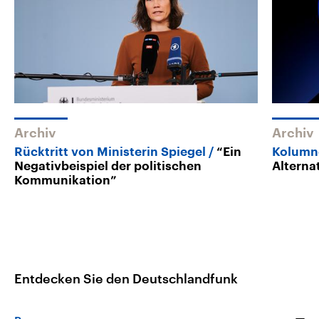
Archiv
Archiv
Rücktritt von Ministerin Spiegel
“Ein
Kolumn
Negativbeispiel der politischen
Alterna
Kommunikation”
Entdecken Sie den Deutschlandfunk