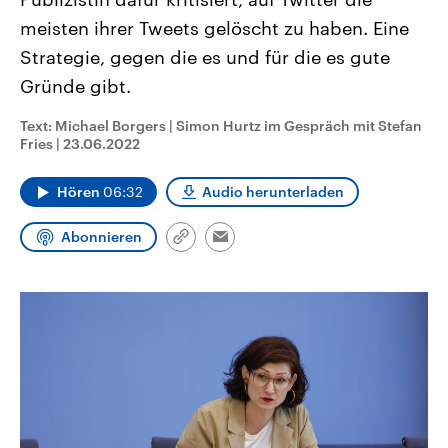
CDU, SPD und FDP regiert.-
aktuelle Weltgeschehen.
meisten ihrer Tweets gelöscht zu haben. Eine
Umfragen, Prognosen,
Wahlprogramme, aktuelle Berichte
Strategie, gegen die es und für die es gute
Sendungen
Programm
Podcasts
und Hintergründe zu den Parteien
und Kandidaten der anstehenden
Gründe gibt.
Wahl.
Audio-Archiv
Text: Michael Borgers | Simon Hurtz im Gespräch mit Stefan
Fries
|
23.06.2022
Hören
06:32
Audio herunterladen
Abonnieren
Link
Email
kopieren/teilen