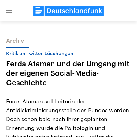
Close
menu
Archiv
Themen
Kritik an Twitter-Löschungen
Ferda Ataman und der Umgang mit
der eigenen Social-Media-
Geschichte
Ferda Ataman soll Leiterin der
Landtagswahl Sachsen-Anhalt
USA
Antidiskriminierungsstelle des Bundes werden.
2026
Aktuelle Beiträge, Analys
Alle Informationen
Hintergründe
Doch schon bald nach ihrer geplanten
Sachsen-Anhalt wählt am 6.
Wirtschaftlich und militäri
September 2026 einen neuen
gehören die Vereinigten S
Ernennung wurde die Politologin und
Landtag. Seit 2021 wird das
den mächtigsten Ländern 
Bundesland von einer Koalition aus
Publizistin dafür kritisiert, auf Twitter die
mit großem Einfluss auf d