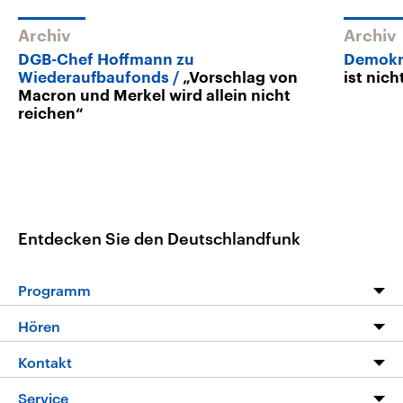
Archiv
Archiv
DGB-Chef Hoffmann zu
Demokra
Wiederaufbaufonds
„Vorschlag von
ist nic
Macron und Merkel wird allein nicht
reichen“
Entdecken Sie den Deutschlandfunk
Programm
Programm
Hören
Alle Sendungen
Livestream
Kontakt
Die Nachrichten
Audios
Hörerservice
Service