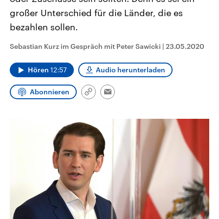
CDU, SPD und FDP regiert.-
aktuelle Weltgeschehen.
großer Unterschied für die Länder, die es
Umfragen, Prognosen,
Wahlprogramme, aktuelle Berichte
bezahlen sollen.
Sendungen
Programm
Podcasts
und Hintergründe zu den Parteien
und Kandidaten der anstehenden
Wahl.
Sebastian Kurz im Gespräch mit Peter Sawicki
|
23.05.2020
Audio-Archiv
Hören
12:57
Audio herunterladen
Abonnieren
Link
Email
kopieren/teilen