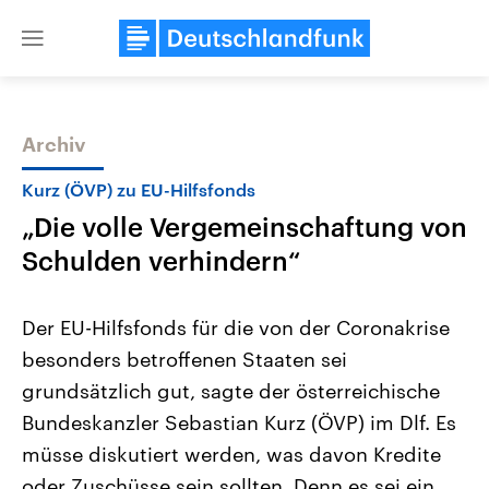
Close
menu
Archiv
Themen
Kurz (ÖVP) zu EU-Hilfsfonds
„Die volle Vergemeinschaftung von
Schulden verhindern“
Der EU-Hilfsfonds für die von der Coronakrise
besonders betroffenen Staaten sei
Landtagswahl Sachsen-Anhalt
USA
grundsätzlich gut, sagte der österreichische
2026
Aktuelle Beiträge, Analys
Alle Informationen
Hintergründe
Bundeskanzler Sebastian Kurz (ÖVP) im Dlf. Es
Sachsen-Anhalt wählt am 6.
Wirtschaftlich und militäri
September 2026 einen neuen
gehören die Vereinigten S
müsse diskutiert werden, was davon Kredite
Landtag. Seit 2021 wird das
den mächtigsten Ländern 
oder Zuschüsse sein sollten. Denn es sei ein
Bundesland von einer Koalition aus
mit großem Einfluss auf d