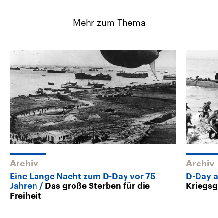
Mehr zum Thema
Archiv
Archiv
Eine Lange Nacht zum D-Day vor 75
D-Day a
Jahren
Das große Sterben für die
Kriegsg
Freiheit