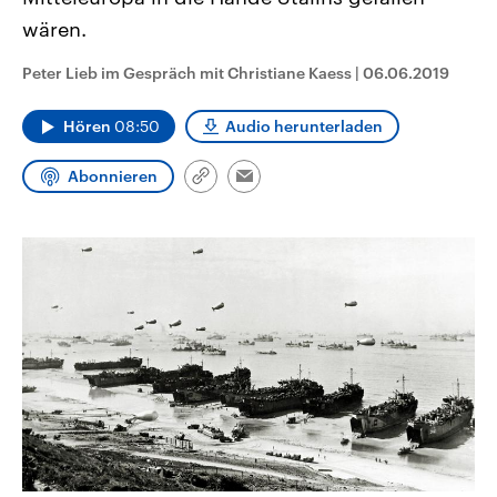
aktuelle Weltgeschehen.
Diese wird wie die Hisboll
wären.
Libanon vom Iran unterstüt
Sendungen
Programm
Podcasts
Peter Lieb im Gespräch mit Christiane Kaess
|
06.06.2019
Audio-Archiv
Hören
08:50
Audio herunterladen
Abonnieren
Link
Email
kopieren/teilen