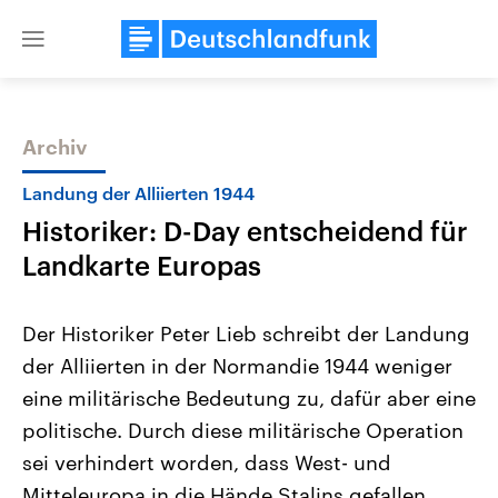
Close
menu
Archiv
Themen
Landung der Alliierten 1944
Historiker: D-Day entscheidend für
Landkarte Europas
Der Historiker Peter Lieb schreibt der Landung
der Alliierten in der Normandie 1944 weniger
USA
Nahostkonflikt
eine militärische Bedeutung zu, dafür aber eine
Aktuelle Beiträge, Analysen und
Aktuelle Lage und Hinter
Der Überfall der palästine
Hintergründe
politische. Durch diese militärische Operation
Wirtschaftlich und militärisch
Terrororganisation Hamas
gehören die Vereinigten Staaten zu
Oktober 2023 auf Israel ha
sei verhindert worden, dass West- und
den mächtigsten Ländern der Erde,
Region wieder die Gewalt 
Mitteleuropa in die Hände Stalins gefallen
mit großem Einfluss auf das
Israel möchte die Hamas z