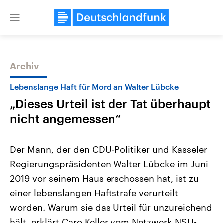
Close
menu
Archiv
Themen
Lebenslange Haft für Mord an Walter Lübcke
„Dieses Urteil ist der Tat überhaupt
nicht angemessen“
Der Mann, der den CDU-Politiker und Kasseler
Regierungspräsidenten Walter Lübcke im Juni
Landtagswahl Sachsen-Anhalt
USA
2019 vor seinem Haus erschossen hat, ist zu
2026
Aktuelle Beiträge, Analys
Alle Informationen
Hintergründe
einer lebenslangen Haftstrafe verurteilt
Sachsen-Anhalt wählt am 6.
Wirtschaftlich und militäri
September 2026 einen neuen
gehören die Vereinigten S
worden. Warum sie das Urteil für unzureichend
Landtag. Seit 2021 wird das
den mächtigsten Ländern 
hält, erklärt Caro Keller vom Netzwerk NSU-
Bundesland von einer Koalition aus
mit großem Einfluss auf d