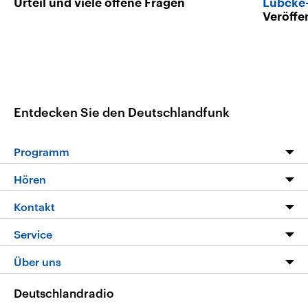
Urteil und viele offene Fragen
Lübcke
Veröffe
Entdecken Sie den Deutschlandfunk
Programm
Programm
Hören
Alle Sendungen
Livestream
Kontakt
Die Nachrichten
Audios
Hörerservice
Service
Nachrichtenleicht
Podcasts
Social Media
FAQ
Über uns
Neue Beiträge auf dlf.de
Deutschlandfunk App
Newsletter
Deutschlandradio
Themen-Schwerpunkte
Nachrichten App
Deutschlandradio
Veranstaltungen
Presse