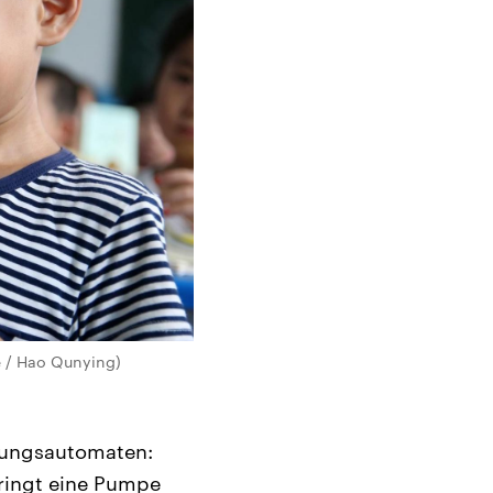
e / Hao Qunying)
erungsautomaten:
pringt eine Pumpe