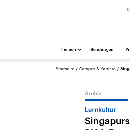
D
Themen
Sendungen
P
Die Nachrichten
Politik
/
/
Startseite
Campus & Karriere
Sing
Hörspiel und Feature
Musik
Archiv
Lernkultur
Singapurs
Landtagswahl Sachsen-
USA
Anhalt 2026
Aktuel