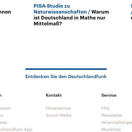
PISA-Studie zu
önnen
Naturwissenschaften
Warum
ist Deutschland in Mathe nur
Mittelmaß?
Entdecken Sie den Deutschlandfunk
n
Kontakt
Service
tream
Hörerservice
FAQ
os
Social Media
Newsletter
asts
Veranstaltunge
schlandfunk App
Musikliste