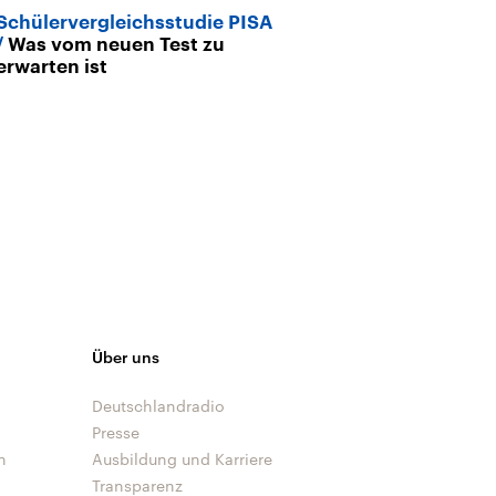
Schülervergleichsstudie PISA
Gestrauchelt, 
Was vom neuen Test zu
PISA-Primus F
erwarten ist
Über uns
Deutschlandradio
Presse
n
Ausbildung und Karriere
Transparenz