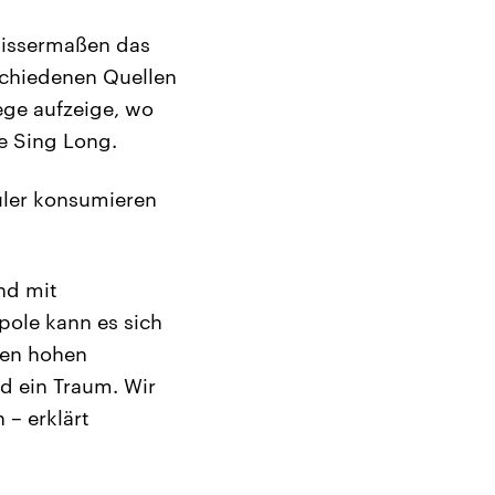
ewissermaßen das
schiedenen Quellen
ege aufzeige, wo
e Sing Long.
hüler konsumieren
nd mit
pole kann es sich
inen hohen
d ein Traum. Wir
 – erklärt