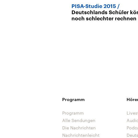
PISA-Studie 2015
Deutschlands Schüler k
noch schlechter rechnen
Programm
Höre
Programm
Lives
Alle Sendungen
Audi
Die Nachrichten
Podc
Nachrichtenleicht
Deut