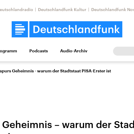
eutschlandradio
Deutschlandfunk Kultur
Deutschlandfunk No
rogramm
Podcasts
Audio-Archiv
Wirtschaft
Wissen
Kultur
Europa
Gesellschaf
apurs Geheimnis - warum der Stadtstaat PISA-Erster ist
 Geheimnis – warum der Stad
Nahostkonflikt
Iran
le Beiträge,
Aktuelle Lage und
Aktuelle Lage und