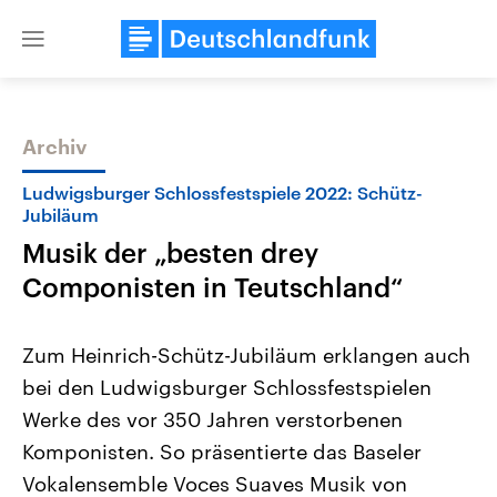
Close
menu
Archiv
Themen
Ludwigsburger Schlossfestspiele 2022: Schütz-
Jubiläum
Musik der „besten drey
Componisten in Teutschland“
Zum Heinrich-Schütz-Jubiläum erklangen auch
bei den Ludwigsburger Schlossfestspielen
Landtagswahl Sachsen-Anhalt
USA
2026
Aktuelle Beiträge, Analys
Werke des vor 350 Jahren verstorbenen
Alle Informationen
Hintergründe
Sachsen-Anhalt wählt am 6.
Wirtschaftlich und militäri
Komponisten. So präsentierte das Baseler
September 2026 einen neuen
gehören die Vereinigten S
Landtag. Seit 2021 wird das
den mächtigsten Ländern 
Vokalensemble Voces Suaves Musik von
Bundesland von einer Koalition aus
mit großem Einfluss auf d