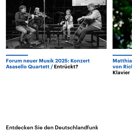
Forum neuer Musik 2025: Konzert
Matthia
Asasello Quartett
Entrückt?
von Ri
Klavier
Entdecken Sie den Deutschlandfunk