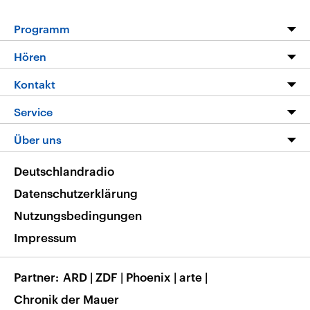
Programm
Programm
Hören
Alle Sendungen
Livestream
Kontakt
Die Nachrichten
Audios
Hörerservice
Service
Nachrichtenleicht
Podcasts
Social Media
FAQ
Über uns
Neue Beiträge auf dlf.de
Deutschlandfunk App
Newsletter
Deutschlandradio
Themen-Schwerpunkte
Nachrichten App
Deutschlandradio
Veranstaltungen
Presse
Frequenzen
Datenschutzerklärung
Musikliste
Ausbildung und Karriere
Nutzungsbedingungen
RSS
Transparenz
Impressum
Korrekturen
Barrierefreiheit
Partner
ARD
|
ZDF
|
Phoenix
|
arte
|
Chronik der Mauer