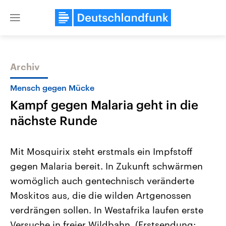
Close
menu
Archiv
Themen
Mensch gegen Mücke
Kampf gegen Malaria geht in die
nächste Runde
Mit Mosquirix steht erstmals ein Impfstoff
gegen Malaria bereit. In Zukunft schwärmen
Landtagswahl Sachsen-Anhalt
USA
womöglich auch gentechnisch veränderte
2026
Aktuelle Beiträge, Analys
Alle Informationen
Hintergründe
Moskitos aus, die die wilden Artgenossen
Sachsen-Anhalt wählt am 6.
Wirtschaftlich und militäri
September 2026 einen neuen
gehören die Vereinigten S
verdrängen sollen. In Westafrika laufen erste
Landtag. Seit 2021 wird das
den mächtigsten Ländern 
Versuche in freier Wildbahn. (Erstsendung:
Bundesland von einer Koalition aus
mit großem Einfluss auf d