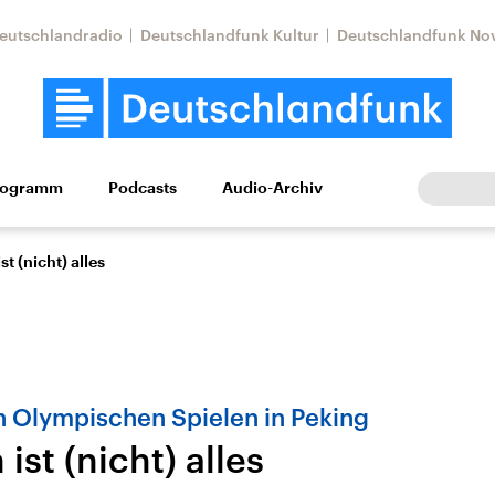
eutschlandradio
Deutschlandfunk Kultur
Deutschlandfunk No
rogramm
Podcasts
Audio-Archiv
Wirtschaft
Wissen
Kultur
Europa
Gesellschaf
st (nicht) alles
 Olympischen Spielen in Peking
ist (nicht) alles
Nahostkonflikt
Iran
le Beiträge,
Aktuelle Lage und
Aktuelle Lage und