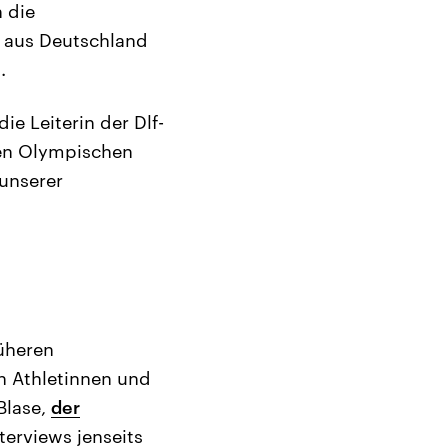
 die
 aus Deutschland
.
e Leiterin der Dlf-
den Olympischen
 unserer
rüheren
n Athletinnen und
Blase,
der
terviews jenseits