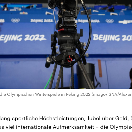
 die Olympischen Winterspiele in Peking 2022 (imago/ SNA/Alexand
lang sportliche Höchstleistungen, Jubel über Gold, 
s viel internationale Aufmerksamkeit – die Olympis