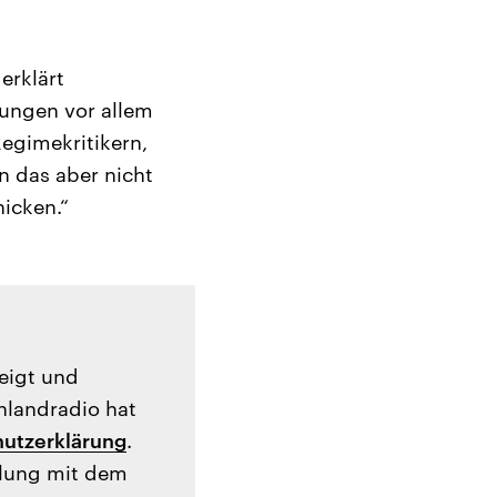
erklärt
dungen vor allem
egimekritikern,
 das aber nicht
hicken.“
zeigt und
hlandradio hat
utzerklärung
.
tlung mit dem