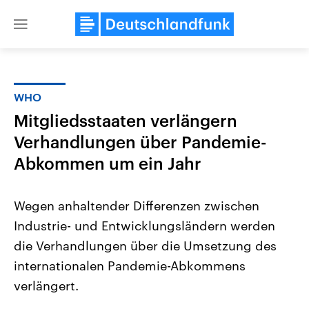
Close
menu
WHO
Themen
Mitgliedsstaaten verlängern
Verhandlungen über Pandemie-
Abkommen um ein Jahr
Wegen anhaltender Differenzen zwischen
Industrie- und Entwicklungsländern werden
Landtagswahl Sachsen-Anhalt
USA
die Verhandlungen über die Umsetzung des
2026
Aktuelle Beiträge, Analys
Alle Informationen
internationalen Pandemie-Abkommens
Hintergründe
Sachsen-Anhalt wählt am 6.
Wirtschaftlich und militäri
verlängert.
September 2026 einen neuen
gehören die Vereinigten S
Landtag. Seit 2021 wird das
den mächtigsten Ländern 
Bundesland von einer Koalition aus
mit großem Einfluss auf d