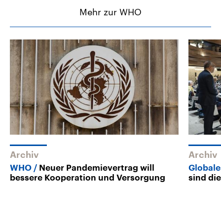
Mehr zur WHO
Archiv
Archiv
WHO
Neuer Pandemievertrag will
Global
bessere Kooperation und Versorgung
sind di