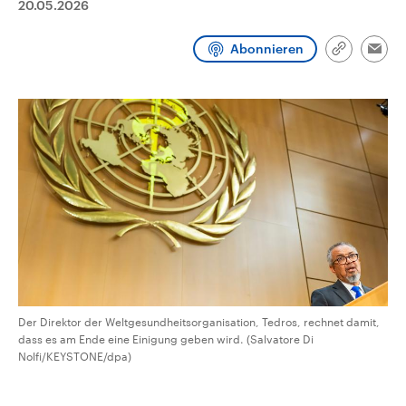
20.05.2026
CDU, SPD und FDP regiert.-
aktuelle Weltgeschehen.
Umfragen, Prognosen,
Wahlprogramme, aktuelle Berichte
Abonnieren
Sendungen
Programm
Podcasts
und Hintergründe zu den Parteien
Link
Emai
und Kandidaten der anstehenden
kopieren/te
Wahl.
Audio-Archiv
Der Direktor der Weltgesundheitsorganisation, Tedros, rechnet damit,
dass es am Ende eine Einigung geben wird. (Salvatore Di
Nolfi/KEYSTONE/dpa)