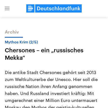
Close
menu
Archiv
Themen
Mythos Krim (2/5)
Chersones – ein „russisches
Mekka“
Die antike Stadt Chersones gehört seit 2013
zum Weltkulturerbe der Unesco. Hier soll die
Landtagswahl Sachsen-Anhalt
USA
russische Nation ihren Anfang genommen
2026
Aktuelle Beiträge, Analys
Alle Informationen
Hintergründe
haben. Und Russland investiert kräftig: Mit
Sachsen-Anhalt wählt am 6.
Wirtschaftlich und militäri
September 2026 einen neuen
gehören die Vereinigten S
umgerechnet einer Million Euro untermauert
Landtag. Seit 2021 wird das
den mächtigsten Ländern 
Moskau den Mythos der geistig-kulturellen
Bundesland von einer Koalition aus
mit großem Einfluss auf d