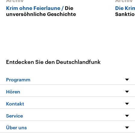
Archiv
Archiv
Krim ohne Feierlaune
Die
Die Kri
unversöhnliche Geschichte
Sankti
Entdecken Sie den Deutschlandfunk
Programm
Programm
Hören
Alle Sendungen
Livestream
Kontakt
Die Nachrichten
Audios
Hörerservice
Service
Nachrichtenleicht
Podcasts
Social Media
FAQ
Über uns
Neue Beiträge auf dlf.de
Deutschlandfunk App