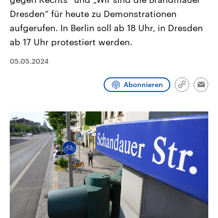
CDU, SPD und FDP regiert.-
aktuelle Weltgeschehen.
Dresden“ für heute zu Demonstrationen
Umfragen, Prognosen,
Wahlprogramme, aktuelle Berichte
aufgerufen. In Berlin soll ab 18 Uhr, in Dresden
Sendungen
Programm
Podcasts
und Hintergründe zu den Parteien
und Kandidaten der anstehenden
ab 17 Uhr protestiert werden.
Wahl.
Audio-Archiv
05.05.2024
Abonnieren
Link
Emai
kopieren/te