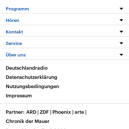
Programm
Programm
Hören
Alle Sendungen
Livestream
Kontakt
Die Nachrichten
Audios
Hörerservice
Service
Nachrichtenleicht
Podcasts
Social Media
FAQ
Über uns
Neue Beiträge auf dlf.de
Deutschlandfunk App
Newsletter
Deutschlandradio
Themen-Schwerpunkte
Nachrichten App
Deutschlandradio
Veranstaltungen
Presse
Frequenzen
Datenschutzerklärung
Musikliste
Ausbildung und Karriere
Nutzungsbedingungen
RSS
Transparenz
Impressum
Korrekturen
Barrierefreiheit
Partner
ARD
|
ZDF
|
Phoenix
|
arte
|
Chronik der Mauer