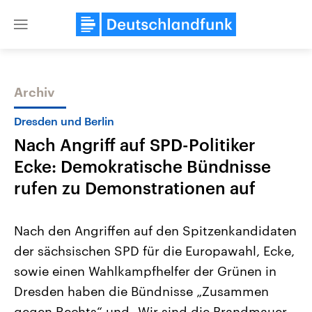
Close
menu
Archiv
Themen
Dresden und Berlin
Nach Angriff auf SPD-Politiker
Ecke: Demokratische Bündnisse
rufen zu Demonstrationen auf
Nach den Angriffen auf den Spitzenkandidaten
Landtagswahl Sachsen-Anhalt
USA
der sächsischen SPD für die Europawahl, Ecke,
2026
Aktuelle Beiträge, Analys
Alle Informationen
Hintergründe
sowie einen Wahlkampfhelfer der Grünen in
Sachsen-Anhalt wählt am 6.
Wirtschaftlich und militäri
September 2026 einen neuen
gehören die Vereinigten S
Dresden haben die Bündnisse „Zusammen
Landtag. Seit 2021 wird das
den mächtigsten Ländern 
Bundesland von einer Koalition aus
gegen Rechts“ und „Wir sind die Brandmauer
mit großem Einfluss auf d