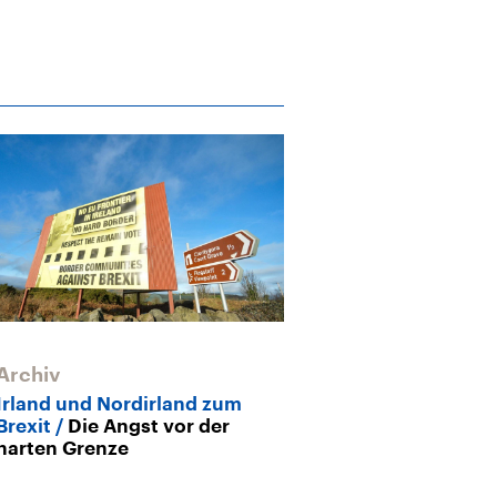
Archiv
Archiv
Irland und Nordirland zum
Brexit
Irland
Brexit
Die Angst vor der
befürchten R
harten Grenze
Grenzkontroll