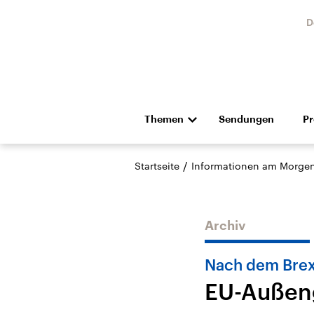
D
Themen
Sendungen
P
Die Nachrichten
Politik
/
Startseite
Informationen am Morge
Hörspiel und Feature
Musik
Archiv
Nach dem Brex
EU-Außeng
USA
Nahos
Aktuelle Beiträge,
Aktue