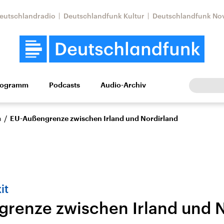
eutschlandradio
Deutschlandfunk Kultur
Deutschlandfunk No
rogramm
Podcasts
Audio-Archiv
Wirtschaft
Wissen
Kultur
Europa
Gesellschaf
/
n
EU-Außengrenze zwischen Irland und Nordirland
it
renze zwischen Irland und N
tkonflikt
Iran
Faktenchecks
In unseren Faktenc
lle Lage und
Aktuelle Lage und