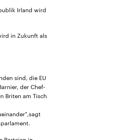
ublik Irland wird
rd in Zukunft als
nden sind, die EU
arnier, der Chef-
n Briten am Tisch
ueinander",sagt
aparlament.
 Parteien in