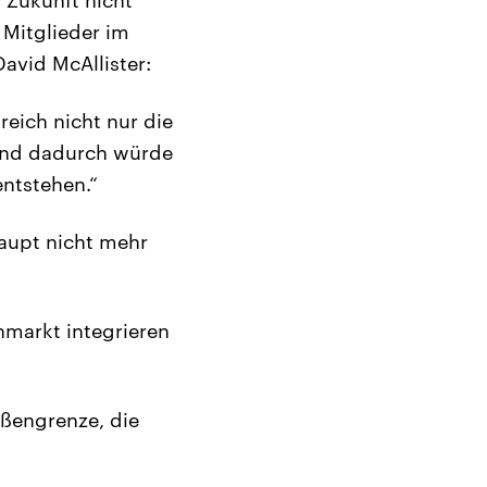
 Mitglieder im
avid McAllister:
reich nicht nur die
 und dadurch würde
entstehen.“
aupt nicht mehr
nmarkt integrieren
ußengrenze, die