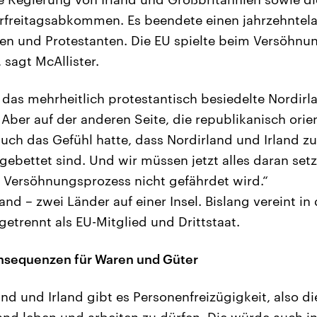
arfreitagsabkommen. Es beendete einen jahrzehntel
en und Protestanten. Die EU spielte beim Versöhnu
 sagt McAllister.
 das mehrheitlich protestantisch besiedelte Nordirl
 Aber auf der anderen Seite, die republikanisch orien
uch das Gefühl hatte, dass Nordirland und Irland 
ebettet sind. Und wir müssen jetzt alles daran setz
e Versöhnungsprozess nicht gefährdet wird.“
and – zwei Länder auf einer Insel. Bislang vereint i
getrennt als EU-Mitglied und Drittstaat.
onsequenzen für Waren und Güter
d und Irland gibt es Personenfreizügigkeit, also die
and leben und arbeiten zu dürfen. Die würde auch in