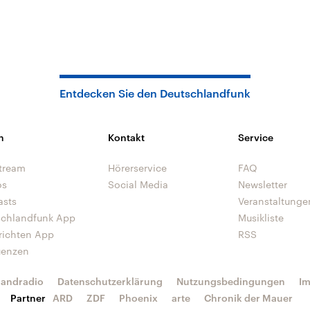
Entdecken Sie den Deutschlandfunk
n
Kontakt
Service
tream
Hörerservice
FAQ
os
Social Media
Newsletter
asts
Veranstaltunge
schlandfunk App
Musikliste
richten App
RSS
uenzen
landradio
Datenschutzerklärung
Nutzungsbedingungen
I
Partner
ARD
ZDF
Phoenix
arte
Chronik der Mauer