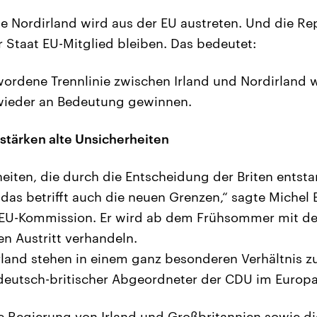
he Nordirland wird aus der EU austreten. Und die Rep
r Staat EU-Mitglied bleiben. Das bedeutet:
ordene Trennlinie zwischen Irland und Nordirland wi
ieder an Bedeutung gewinnen.
stärken alte Unsicherheiten
heiten, die durch die Entscheidung der Briten entsta
das betrifft auch die neuen Grenzen,“ sagte Michel B
 EU-Kommission. Er wird ab dem Frühsommer mit de
en Austritt verhandeln.
rland stehen in einem ganz besonderen Verhältnis z
 deutsch-britischer Abgeordneter der CDU im Europ
e Regierung von Irland und Großbritannien sowie die