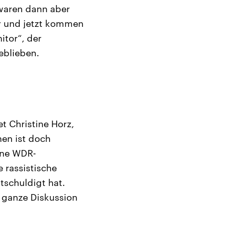
 waren dann aber
r und jetzt kommen
itor“, der
eblieben.
t Christine Horz,
hen ist doch
eine WDR-
 rassistische
tschuldigt hat.
 ganze Diskussion