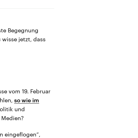
rste Begegnung
wisse jetzt, dass
sse vom 19. Februar
ählen,
so wie im
olitik und
“ Medien?
n eingeflogen“,