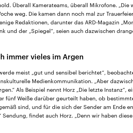
old. Überall Kamerateams, überall Mikrofone. „Die
Woche weg. Die kamen dann noch mal zur Trauerfeie
wenige Redaktionen, darunter das ARD-Magazin „Mon
nk und der „Spiegel“, seien auch dazwischen drang
ch immer vieles im Argen
rde meist „gut und sensibel berichtet“, beobachte
ranskulturelle Medienkommunikation. „Aber dazwisc
gen.“ Als Beispiel nennt Horz „Die letzte Instanz“, 
er fünf Weiße darüber geurteilt haben, ob bestimmte
tgemäß sind, und für die sich der Sender am Ende en
“ Sendung, findet auch Horz. „Denn wir haben diese