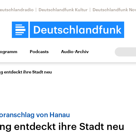
eutschlandradio
Deutschlandfunk Kultur
Deutschlandfunk No
rogramm
Podcasts
Audio-Archiv
Wirtschaft
Wissen
Kultur
Europa
Gesellschaf
g entdeckt ihre Stadt neu
oranschlag von Hanau
ung entdeckt ihre Stadt neu
Nahostkonflikt
Iran
le Beiträge,
Aktuelle Lage und
Aktuelle Lage und