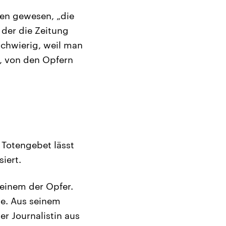
hen gewesen, „die
 der die Zeitung
 schwierig, weil man
d, von den Opfern
 Totengebet lässt
iert.
 einem der Opfer.
le. Aus seinem
r Journalistin aus