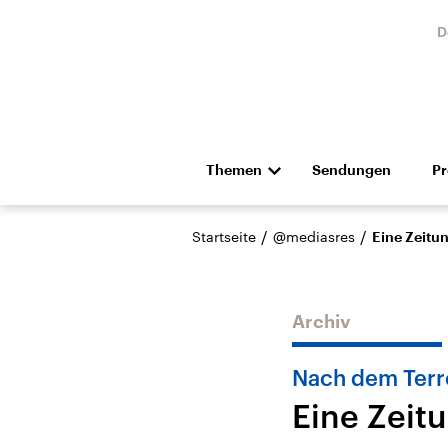
D
Themen
Sendungen
P
Die Nachrichten
Politik
/
/
Startseite
@mediasres
Eine Zeitun
Hörspiel und Feature
Musik
Archiv
Nach dem Terr
Eine Zeit
Landtagswahl Sachsen-
USA
Anhalt 2026
Aktuel