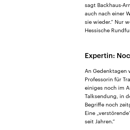
sagt Backhaus-Arn
auch nach einer 
sie wieder.“ Nur 
Hessische Rundfu
Expertin: No
An Gedenktagen we
Professorin für T
einiges noch im Ar
Talksendung, in d
Begriffe noch zei
Eine „verstörende
seit Jahren.“