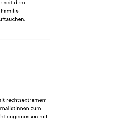
e seit dem
 Familie
auftauchen.
mit rechtsextremem
urnalistinnen zum
icht angemessen mit