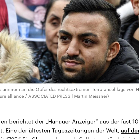
 erinnern an die Opfer des rechtsextremen Terroranschlags von H
ture alliance / ASSOCIATED PRESS | Martin Meissner)
ren berichtet der „Hanauer Anzeiger“ aus der fast 
t. Eine der ältesten Tageszeitungen der Welt,
auf de