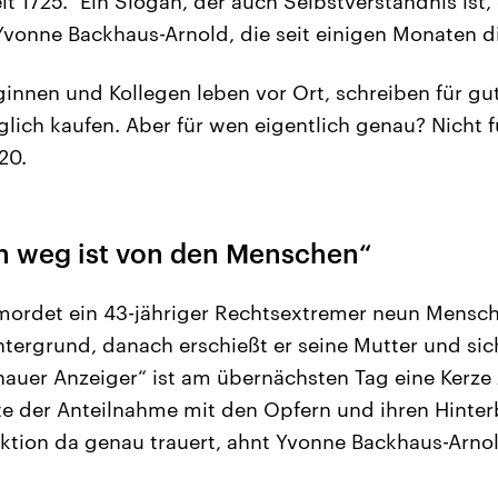
eit 1725.“ Ein Slogan, der auch Selbstverständnis ist,
vonne Backhaus-Arnold, die seit einigen Monaten di
eginnen und Kollegen leben vor Ort, schreiben für g
glich kaufen. Aber für wen eigentlich genau? Nicht fü
20.
n weg ist von den Menschen“
mordet ein 43-jähriger Rechtsextremer neun Mensc
ergrund, danach erschießt er seine Mutter und sich
anauer Anzeiger“ ist am übernächsten Tag eine Kerze 
e der Anteilnahme mit den Opfern und ihren Hinter
ktion da genau trauert, ahnt Yvonne Backhaus-Arno