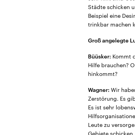
Städte schicken u
Beispiel eine Des
trinkbar machen 
Groß angelegte L
Büüsker:
Kommt de
Hilfe brauchen? O
hinkommt?
Wagner:
Wir haben
Zerstörung. Es gi
Es ist sehr loben
Hilfsorganisation
Leute zu versorge
Gebiete schicken.