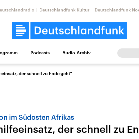
eutschlandradio
Deutschlandfunk Kultur
Deutschlandfunk No
rogramm
Podcasts
Audio-Archiv
Wirtschaft
Wissen
Kultur
Europa
Gesellschaf
eeinsatz, der schnell zu Ende geht"
on im Südosten Afrikas
ilfeeinsatz, der schnell zu E
Nahostkonflikt
Iran
le Beiträge,
Aktuelle Lage und
Aktuelle Lage und