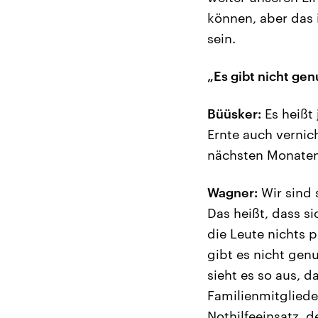
können, aber das 
sein.
„Es gibt nicht ge
Büüsker:
Es heißt
Ernte auch vernich
nächsten Monaten
Wagner:
Wir sind 
Das heißt, dass s
die Leute nichts
gibt es nicht gen
sieht es so aus, d
Familienmitglieder
Nothilfeeinsatz, d