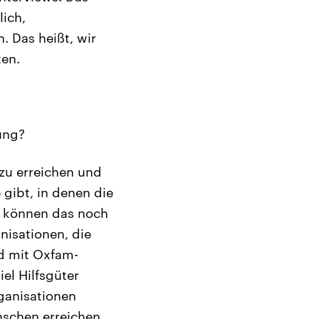
ich,
. Das heißt, wir
ten.
ung?
zu erreichen und
 gibt, in denen die
r können das noch
nisationen, die
nd mit Oxfam-
iel Hilfsgüter
rganisationen
nschen erreichen