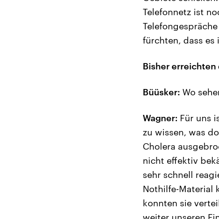
Telefonnetz ist n
Telefongespräche 
fürchten, dass es 
Bisher erreichte
Büüsker:
Wo sehen 
Wagner:
Für uns i
zu wissen, was dor
Cholera ausgebroc
nicht effektiv bek
sehr schnell reag
Nothilfe-Material 
konnten sie verte
weiter unseren Ei