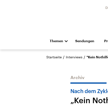
D
Themen
Sendungen
P
Die Nachrichten
Politik
/
/
Startseite
Interviews
"Kein Nothilf
Hörspiel und Feature
Musik
Archiv
Nach dem Zykl
„Kein Noth
Landtagswahl Sachsen-
USA
Anhalt 2026
Aktuel