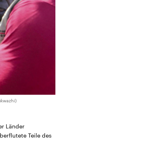
ukwazhi)
er Länder
rflutete Teile des