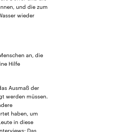
können, und die zum
 Wasser wieder
 Menschen an, die
ne Hilfe
 das Ausmaß der
rgt werden müssen.
ndere
artet haben, um
eute in diese
nterviews: Das