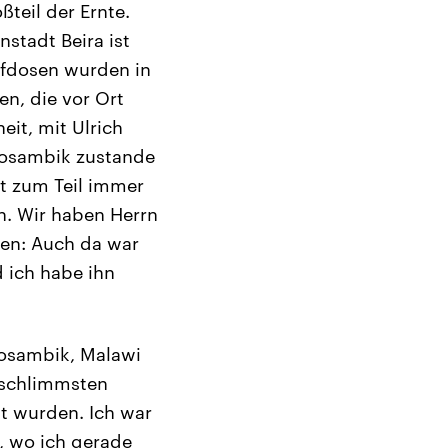
teil der Ernte.
stadt Beira ist
pfdosen wurden in
en, die vor Ort
it, mit Ulrich
 Mosambik zustande
t zum Teil immer
n. Wir haben Herrn
ren: Auch da war
d ich habe ihn
Mosambik, Malawi
 schlimmsten
mt wurden. Ich war
a, wo ich gerade