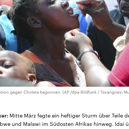
aktion gegen Cholera begonnen. (AP /dpa-Bildfunk / Tsvangirayi M
ker:
Mitte März fegte ein heftiger Sturm über Teile d
e und Malawi im Südosten Afrikas hinweg. Idai übe