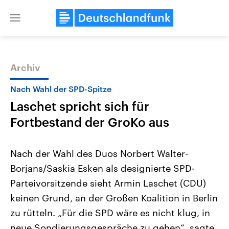
Close
menu
Archiv
Themen
Nach Wahl der SPD-Spitze
Laschet spricht sich für
Fortbestand der GroKo aus
Nach der Wahl des Duos Norbert Walter-
Borjans/Saskia Esken als designierte SPD-
Landtagswahl Sachsen-Anhalt
USA
Parteivorsitzende sieht Armin Laschet (CDU)
2026
Aktuelle Beiträge, Analys
Alle Informationen
Hintergründe
keinen Grund, an der Großen Koalition in Berlin
Sachsen-Anhalt wählt am 6.
Wirtschaftlich und militäri
September 2026 einen neuen
gehören die Vereinigten S
zu rütteln. „Für die SPD wäre es nicht klug, in
Landtag. Seit 2021 wird das
den mächtigsten Ländern 
neue Sondierungsgespräche zu gehen“, sagte
Bundesland von einer Koalition aus
mit großem Einfluss auf d