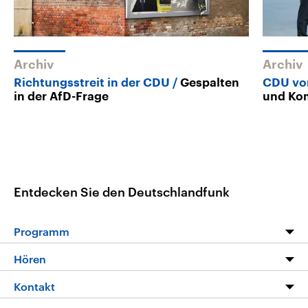
Archiv
Archiv
Richtungsstreit in der CDU
Gespalten
CDU vor
in der AfD-Frage
und Ko
Entdecken Sie den Deutschlandfunk
Programm
Programm
Hören
Alle Sendungen
Livestream
Kontakt
Die Nachrichten
Audios