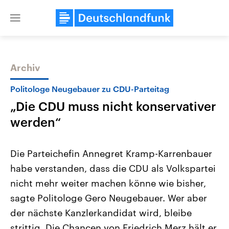
Close
menu
Archiv
Themen
Politologe Neugebauer zu CDU-Parteitag
„Die CDU muss nicht konservativer
werden“
Die Parteichefin Annegret Kramp-Karrenbauer
habe verstanden, dass die CDU als Volkspartei
Landtagswahl Sachsen-Anhalt
USA
nicht mehr weiter machen könne wie bisher,
2026
Aktuelle Beiträge, Analys
Alle Informationen
Hintergründe
sagte Politologe Gero Neugebauer. Wer aber
Sachsen-Anhalt wählt am 6.
Wirtschaftlich und militäri
September 2026 einen neuen
gehören die Vereinigten S
der nächste Kanzlerkandidat wird, bleibe
Landtag. Seit 2021 wird das
den mächtigsten Ländern 
strittig. Die Chancen von Friedrich Merz hält er
Bundesland von einer Koalition aus
mit großem Einfluss auf d