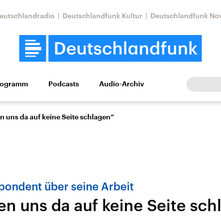
eutschlandradio
Deutschlandfunk Kultur
Deutschlandfunk No
rogramm
Podcasts
Audio-Archiv
Wirtschaft
Wissen
Kultur
Europa
Gesellschaf
n uns da auf keine Seite schlagen“
pondent über seine Arbeit
en uns da auf keine Seite sch
Nahostkonflikt
Iran
le Beiträge,
Aktuelle Lage und
Aktuelle Lage und