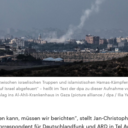
wischen israelischen Truppen und islamistischen Hamas-Kämpfe
uf Israel abgefeuert“ – heißt im Text der dpa zu dieser Aufnahme 
ag ins Al-Ahli-Krankenhaus in Gaza (picture alliance / dpa / Ilia 
 kann, müssen wir berichten“, stellt Jan-Christoph K
orrespondent für Deutschlandfunk und ARD in Tel Av