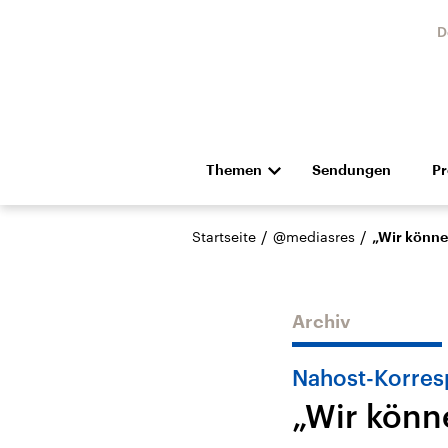
D
Themen
Sendungen
P
Die Nachrichten
Politik
/
/
Startseite
@mediasres
„Wir könne
Hörspiel und Feature
Musik
Archiv
Nahost-Korres
„Wir könn
Landtagswahl Sachsen-
USA
Anhalt 2026
Aktuel