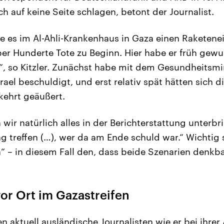
ch auf keine Seite schlagen, betont der Journalist.
 es im Al-Ahli-Krankenhaus in Gaza einen Raketen
r Hunderte Tote zu Beginn. Hier habe er früh gewu
n“, so Kitzler. Zunächst habe mit dem Gesundheitsmi
el beschuldigt, und erst relativ spät hätten sich di
kehrt geäußert.
wir natürlich alles in der Berichterstattung unterb
g treffen (…), wer da am Ende schuld war.“ Wichtig 
n“ – in diesem Fall den, dass beide Szenarien denkba
vor Ort im Gazastreifen
n aktuell ausländische Journalisten wie er bei ihrer