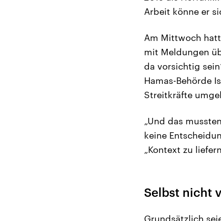
Arbeit könne er si
Am Mittwoch hatte
mit Meldungen übe
da vorsichtig sei
Hamas-Behörde Isra
Streitkräfte umge
„Und das mussten 
keine Entscheidun
„Kontext zu liefer
Selbst nicht 
Grundsätzlich seie