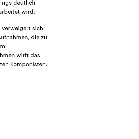
dings deutlich
rbeitet wird.
 verweigert sich
Aufnahmen, die zu
im
hmen wirft das
nten Komponisten.