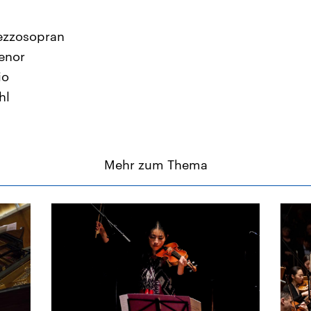
Mezzosopran
Tenor
io
hl
Mehr zum Thema