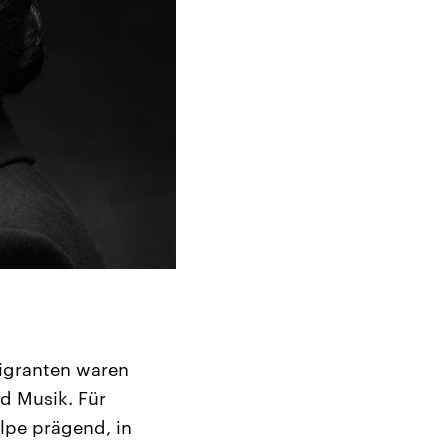
migranten waren
ld Musik. Für
lpe prägend, in