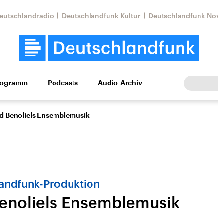
eutschlandradio
Deutschlandfunk Kultur
Deutschlandfunk No
rogramm
Podcasts
Audio-Archiv
Wirtschaft
Wissen
Kultur
Europa
Gesellschaf
d Benoliels Ensemblemusik
andfunk-Produktion
enoliels Ensemblemusik
Nahostkonflikt
Iran
le Beiträge,
Aktuelle Lage und
Aktuelle Lage und