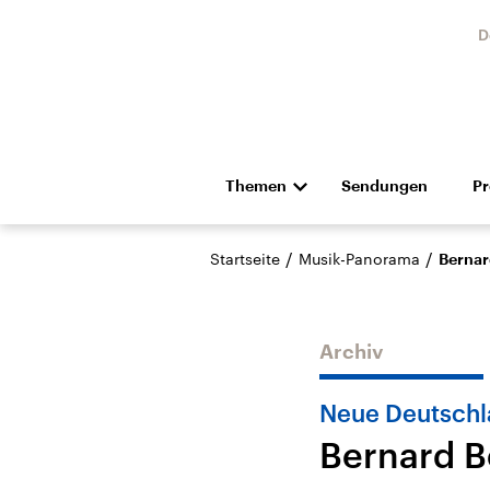
D
Themen
Sendungen
P
Die Nachrichten
Politik
/
/
Startseite
Musik-Panorama
Bernar
Hörspiel und Feature
Musik
Archiv
Neue Deutschl
Bernard B
Landtagswahl Sachsen-
USA
Anhalt 2026
Aktuel