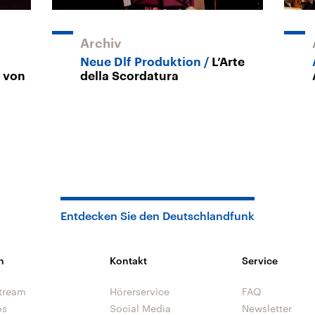
Archiv
Neue Dlf Produktion
L’Arte
r von
della Scordatura
Entdecken Sie den Deutschlandfunk
n
Kontakt
Service
tream
Hörerservice
FAQ
os
Social Media
Newsletter