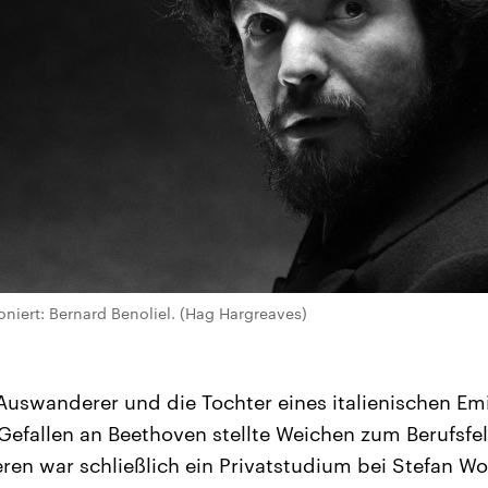
niert: Bernard Benoliel. (Hag Hargreaves)
 Auswanderer und die Tochter eines italienischen E
 Gefallen an Beethoven stellte Weichen zum Berufsfe
en war schließlich ein Privatstudium bei Stefan Wo