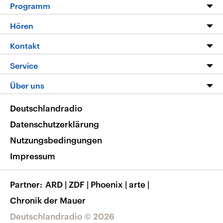
Programm
Programm
Hören
Alle Sendungen
Livestream
Kontakt
Die Nachrichten
Audios
Hörerservice
Service
Nachrichtenleicht
Podcasts
Social Media
FAQ
Über uns
Neue Beiträge auf dlf.de
Deutschlandfunk App
Newsletter
Deutschlandradio
Themen-Schwerpunkte
Nachrichten App
Deutschlandradio
Veranstaltungen
Presse
Frequenzen
Datenschutzerklärung
Musikliste
Ausbildung und Karriere
Nutzungsbedingungen
RSS
Transparenz
Impressum
Korrekturen
Barrierefreiheit
Partner
ARD
|
ZDF
|
Phoenix
|
arte
|
Chronik der Mauer
Deutschlandradio © 2026