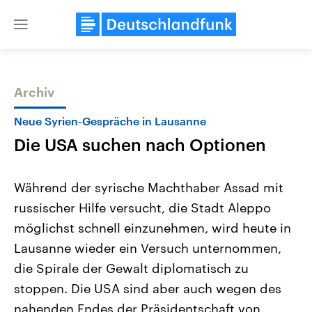
Close
menu
Archiv
Themen
Neue Syrien-Gespräche in Lausanne
Die USA suchen nach Optionen
Während der syrische Machthaber Assad mit
russischer Hilfe versucht, die Stadt Aleppo
möglichst schnell einzunehmen, wird heute in
USA
Nahostkonflikt
Lausanne wieder ein Versuch unternommen,
Aktuelle Beiträge, Analysen und
Aktuelle Lage und Hinter
Der Überfall der palästine
Hintergründe
die Spirale der Gewalt diplomatisch zu
Wirtschaftlich und militärisch
Terrororganisation Hamas
stoppen. Die USA sind aber auch wegen des
gehören die Vereinigten Staaten zu
Oktober 2023 auf Israel ha
den mächtigsten Ländern der Erde,
Region wieder die Gewalt 
nahenden Endes der Präsidentschaft von
mit großem Einfluss auf das
Israel möchte die Hamas z