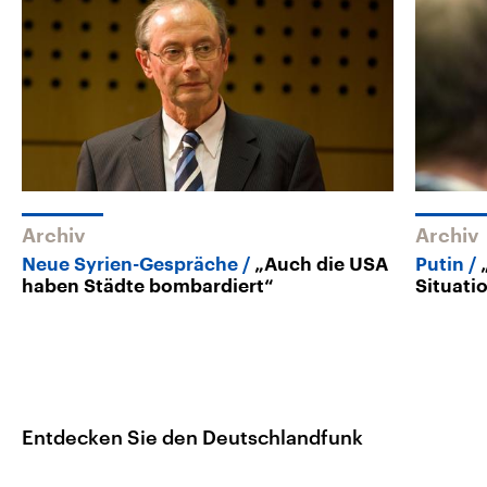
Archiv
Archiv
Neue Syrien-Gespräche
„Auch die USA
Putin
haben Städte bombardiert“
Situati
Entdecken Sie den Deutschlandfunk