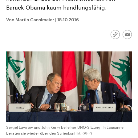
aktuelle Weltgeschehen.
Diese wird wie die Hisboll
Barack Obama kaum handlungsfähig.
Libanon vom Iran unterstüt
Sendungen
Programm
Podcasts
Von Martin Ganslmeier
|
15.10.2016
Audio-Archiv
Link
Emai
kopieren/te
Sergej Lawrow und John Kerry bei einer UNO-Sitzung. In Lausanne
beraten sie wieder über den Syrienkonflikt. (AFP)