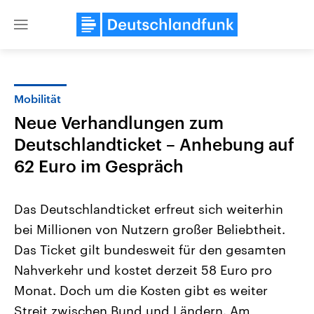
Close
menu
Mobilität
Themen
Neue Verhandlungen zum
Deutschlandticket – Anhebung auf
62 Euro im Gespräch
Das Deutschlandticket erfreut sich weiterhin
bei Millionen von Nutzern großer Beliebtheit.
Landtagswahl Sachsen-Anhalt
USA
Das Ticket gilt bundesweit für den gesamten
2026
Aktuelle Beiträge, Analys
Alle Informationen
Nahverkehr und kostet derzeit 58 Euro pro
Hintergründe
Sachsen-Anhalt wählt am 6.
Wirtschaftlich und militäri
Monat. Doch um die Kosten gibt es weiter
September 2026 einen neuen
gehören die Vereinigten S
Landtag. Seit 2021 wird das
den mächtigsten Ländern 
Streit zwischen Bund und Ländern. Am
Bundesland von einer Koalition aus
mit großem Einfluss auf d