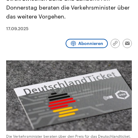
CDU, SPD und FDP regiert.-
aktuelle Weltgeschehen.
Donnerstag beraten die Verkehrsminister über
Umfragen, Prognosen,
Wahlprogramme, aktuelle Berichte
das weitere Vorgehen.
Sendungen
Programm
Podcasts
und Hintergründe zu den Parteien
und Kandidaten der anstehenden
Wahl.
17.09.2025
Audio-Archiv
Abonnieren
Link
Emai
kopieren/te
Die Verkehrsminister beraten über den Preis für das Deutschlandticket.