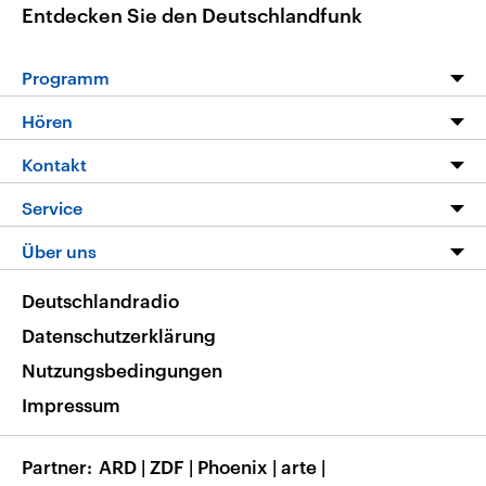
Entdecken Sie den Deutschlandfunk
Programm
Programm
Hören
Alle Sendungen
Livestream
Kontakt
Die Nachrichten
Audios
Hörerservice
Service
Nachrichtenleicht
Podcasts
Social Media
FAQ
Über uns
Neue Beiträge auf dlf.de
Deutschlandfunk App
Newsletter
Deutschlandradio
Themen-Schwerpunkte
Nachrichten App
Deutschlandradio
Veranstaltungen
Presse
Frequenzen
Datenschutzerklärung
Musikliste
Ausbildung und Karriere
Nutzungsbedingungen
RSS
Transparenz
Impressum
Korrekturen
Barrierefreiheit
Partner
ARD
|
ZDF
|
Phoenix
|
arte
|