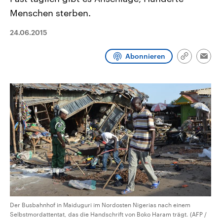
CDU, SPD und FDP regiert.-
aktuelle Weltgeschehen.
Menschen sterben.
Umfragen, Prognosen,
Wahlprogramme, aktuelle Berichte
Sendungen
Programm
Podcasts
und Hintergründe zu den Parteien
24.06.2015
und Kandidaten der anstehenden
Wahl.
Audio-Archiv
Abonnieren
Link
Emai
kopieren/te
Der Busbahnhof in Maiduguri im Nordosten Nigerias nach einem
Selbstmordattentat, das die Handschrift von Boko Haram trägt. (AFP /