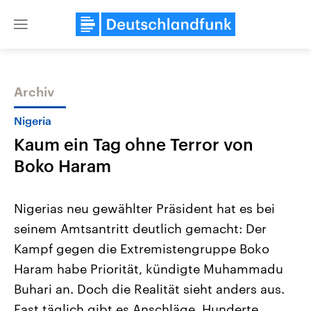
Close
menu
Archiv
Themen
Nigeria
Kaum ein Tag ohne Terror von
Boko Haram
Nigerias neu gewählter Präsident hat es bei
seinem Amtsantritt deutlich gemacht: Der
Landtagswahl Sachsen-Anhalt
USA
Kampf gegen die Extremistengruppe Boko
2026
Aktuelle Beiträge, Analys
Alle Informationen
Hintergründe
Haram habe Priorität, kündigte Muhammadu
Sachsen-Anhalt wählt am 6.
Wirtschaftlich und militäri
September 2026 einen neuen
gehören die Vereinigten S
Buhari an. Doch die Realität sieht anders aus.
Landtag. Seit 2021 wird das
den mächtigsten Ländern 
Fast täglich gibt es Anschläge, Hunderte
Bundesland von einer Koalition aus
mit großem Einfluss auf d