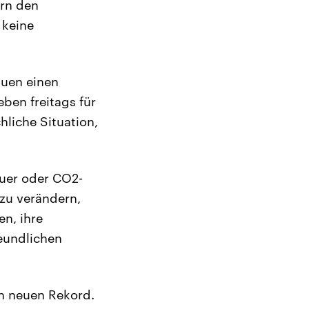
ern den
 keine
auen einen
ben freitags für
hliche Situation,
euer oder CO2-
zu verändern,
n, ihre
eundlichen
en neuen Rekord.