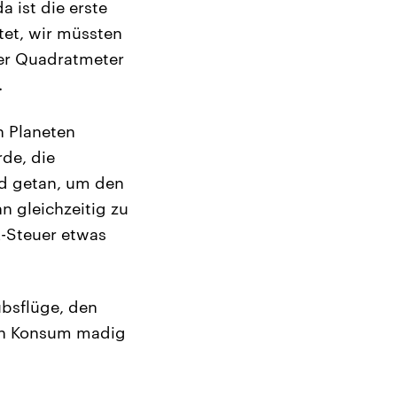
 ist die erste
et, wir müssten
der Quadratmeter
.
n Planeten
rde, die
rd getan, um den
 gleichzeitig zu
2-Steuer etwas
ubsflüge, den
en Konsum madig