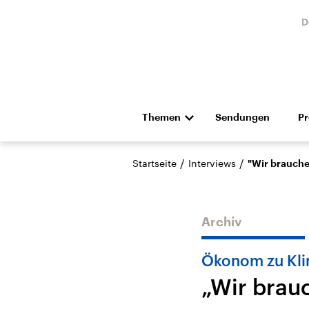
D
Themen
Sendungen
P
Die Nachrichten
Politik
/
/
Startseite
Interviews
"Wir brauche
Hörspiel und Feature
Musik
Archiv
Ökonom zu Kli
„Wir brau
USA
Nahos
Aktuelle Beiträge,
Aktue