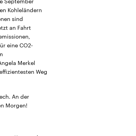
nde September
den Kohleländern
enen sind
tzt an Fahrt
emissionen,
für eine CO2-
um
Angela Merkel
effizientesten Weg
ech. An der
en Morgen!