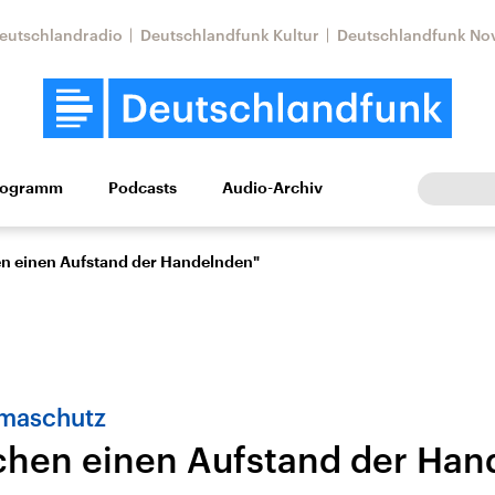
eutschlandradio
Deutschlandfunk Kultur
Deutschlandfunk No
rogramm
Podcasts
Audio-Archiv
Wirtschaft
Wissen
Kultur
Europa
Gesellschaf
n einen Aufstand der Handelnden"
maschutz
chen einen Aufstand der Han
tkonflikt
Iran
Faktenchecks
In unseren Faktenc
lle Lage und
Aktuelle Lage und