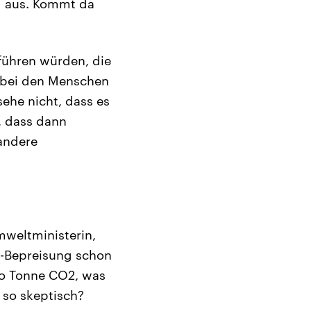
ng aus. Kommt da
führen würden, die
n bei den Menschen
sehe nicht, dass es
, dass dann
andere
mweltministerin,
O2-Bepreisung schon
pro Tonne CO2, was
 so skeptisch?