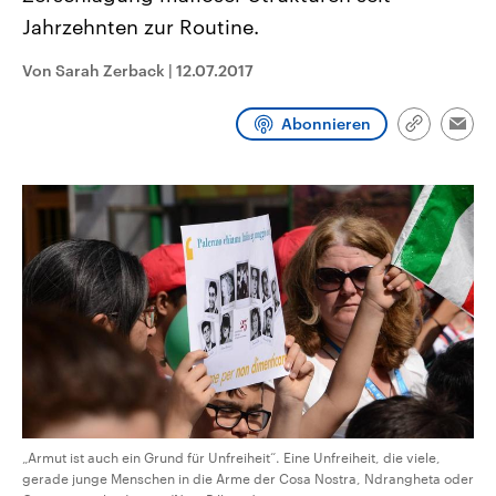
CDU, SPD und FDP regiert.-
aktuelle Weltgeschehen.
Jahrzehnten zur Routine.
Umfragen, Prognosen,
Wahlprogramme, aktuelle Berichte
Sendungen
Programm
Podcasts
und Hintergründe zu den Parteien
Von Sarah Zerback
|
12.07.2017
und Kandidaten der anstehenden
Wahl.
Audio-Archiv
Abonnieren
Link
Emai
kopieren/te
„Armut ist auch ein Grund für Unfreiheit“. Eine Unfreiheit, die viele,
gerade junge Menschen in die Arme der Cosa Nostra, Ndrangheta oder