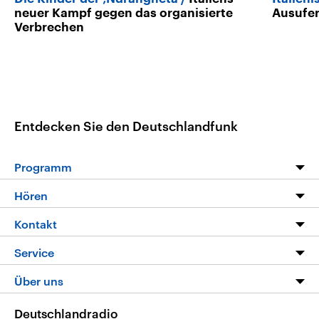
neuer Kampf gegen das organisierte
Ausufer
Verbrechen
Entdecken Sie den Deutschlandfunk
Programm
Programm
Hören
Alle Sendungen
Livestream
Kontakt
Die Nachrichten
Audios
Hörerservice
Service
Nachrichtenleicht
Podcasts
Social Media
FAQ
Über uns
Neue Beiträge auf dlf.de
Deutschlandfunk App
Newsletter
Deutschlandradio
Themen-Schwerpunkte
Nachrichten App
Deutschlandradio