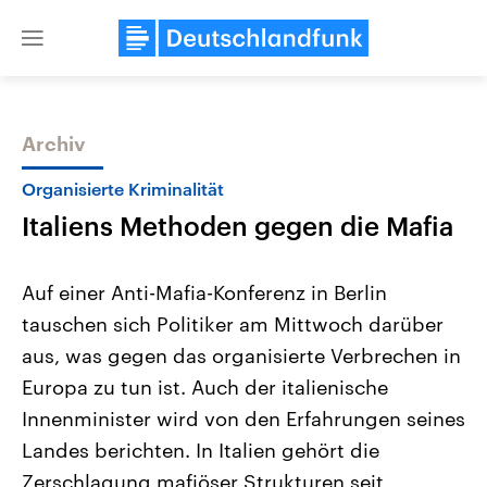
Close
menu
Archiv
Themen
Organisierte Kriminalität
Italiens Methoden gegen die Mafia
Auf einer Anti-Mafia-Konferenz in Berlin
tauschen sich Politiker am Mittwoch darüber
aus, was gegen das organisierte Verbrechen in
Landtagswahl Sachsen-Anhalt
USA
Europa zu tun ist. Auch der italienische
2026
Aktuelle Beiträge, Analys
Alle Informationen
Innenminister wird von den Erfahrungen seines
Hintergründe
Sachsen-Anhalt wählt am 6.
Wirtschaftlich und militäri
Landes berichten. In Italien gehört die
September 2026 einen neuen
gehören die Vereinigten S
Landtag. Seit 2021 wird das
den mächtigsten Ländern 
Zerschlagung mafiöser Strukturen seit
Bundesland von einer Koalition aus
mit großem Einfluss auf d