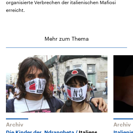
organisierte Verbrechen der italienischen Mafiosi
erreicht.
Mehr zum Thema
Archiv
Archiv
Die Kinder der ‚Ndrangheta
Italiens
Italien