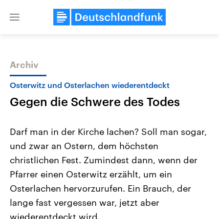
Close
menu
Archiv
Themen
Osterwitz und Osterlachen wiederentdeckt
Gegen die Schwere des Todes
Darf man in der Kirche lachen? Soll man sogar,
und zwar an Ostern, dem höchsten
christlichen Fest. Zumindest dann, wenn der
Landtagswahl Sachsen-Anhalt
USA
Pfarrer einen Osterwitz erzählt, um ein
2026
Aktuelle Beiträge, Analys
Alle Informationen
Osterlachen hervorzurufen. Ein Brauch, der
Hintergründe
Sachsen-Anhalt wählt am 6.
Wirtschaftlich und militäri
lange fast vergessen war, jetzt aber
September 2026 einen neuen
gehören die Vereinigten S
Landtag. Seit 2021 wird das
den mächtigsten Ländern 
wiederentdeckt wird.
Bundesland von einer Koalition aus
mit großem Einfluss auf d