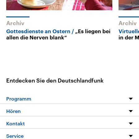
Archiv
Archiv
Gottesdienste an Ostern
„Es liegen bei
Virtuel
allen die Nerven blank“
in der 
Entdecken Sie den Deutschlandfunk
Programm
Programm
Hören
Alle Sendungen
Livestream
Kontakt
Die Nachrichten
Audios
Hörerservice
Service
Nachrichtenleicht