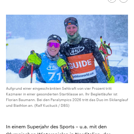
Link
Emai
CDU, SPD und FDP regiert.-
aktuelle Weltgeschehen.
kopieren/te
Umfragen, Prognosen,
Wahlprogramme, aktuelle Berichte
Sendungen
Programm
Podcasts
und Hintergründe zu den Parteien
und Kandidaten der anstehenden
Wahl.
Audio-Archiv
Aufgrund einer eingeschränkten Sehkraft von vier Prozent tritt
Kazmaier in einer gesonderten Startklasse an. Ihr Begleitläufer ist
Florian Baumann. Bei den Paralympics 2026 tritt das Duo im Skilanglauf
und Biathlon an. (Ralf Kuckuck / DBS)
In einem Superjahr des Sports – u.a. mit den