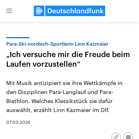
Close
menu
Para-Ski-nordisch-Sportlerin Linn Kazmaier
Themen
„Ich versuche mir die Freude beim
Laufen vorzustellen“
Mit Musik antizipiert sie ihre Wettkämpfe in
den Disziplinen Para-Langlauf und Para-
Biathlon. Welches Klassikstück sie dafür
Landtagswahl Sachsen-Anhalt
USA
auswählt, erzählt Linn Kazmaier im Dlf.
2026
Aktuelle Beiträge, Analys
Alle Informationen
Hintergründe
07.03.2026
Sachsen-Anhalt wählt am 6.
Wirtschaftlich und militäri
September 2026 einen neuen
gehören die Vereinigten S
Landtag. Seit 2021 wird das
den mächtigsten Ländern 
Bundesland von einer Koalition aus
mit großem Einfluss auf d