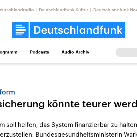
eutschlandradio
Deutschlandfunk Kultur
Deutschlandfunk No
rogramm
Podcasts
Audio-Archiv
Wirtschaft
Wissen
Kultur
Europa
Gesellschaf
eform
sicherung könnte teurer wer
m soll helfen, das System finanzierbar zu halte
Nahostkonflikt
Iran
erzustellen. Bundesgesundheitsministerin Wark
le Beiträge,
Aktuelle Lage und
Aktuelle Lage und