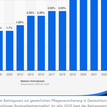
er Beitragssatz zur gesetzlichen Pflegeversicherung in Deutschlan
ichtigen Bruttoarbeitsentgelts). Im Jahr 2025 liegt der Beitragssat