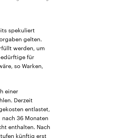
ts spekuliert
Vorgaben gelten.
rfüllt werden, um
edürftige für
wäre, so Warken,
h einer
len. Derzeit
gekosten entlastet,
d nach 36 Monaten
cht enthalten. Nach
ufen künftig erst