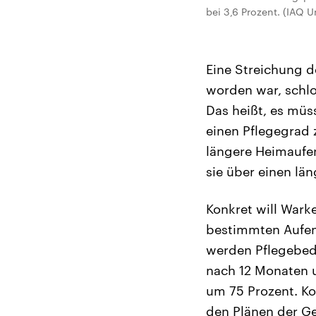
bei 3,6 Prozent. (IAQ 
Eine Streichung d
worden war, schlo
Das heißt, es müs
einen Pflegegrad 
längere Heimaufen
sie über einen lä
Konkret will Wark
bestimmten Aufent
werden Pflegebedü
nach 12 Monaten 
um 75 Prozent. Ko
den Plänen der Ge