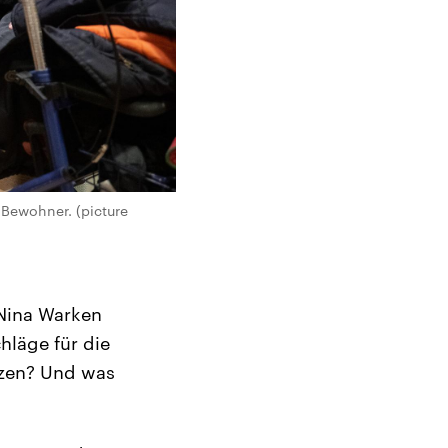
Bewohner. (picture
 Nina Warken
hläge für die
tzen? Und was