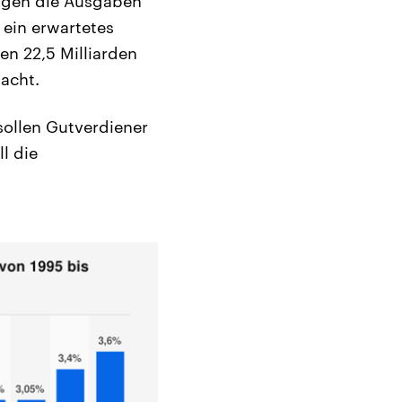
teigen die Ausgaben
 ein erwartetes
en 22,5 Milliarden
acht.
sollen Gutverdiener
l die