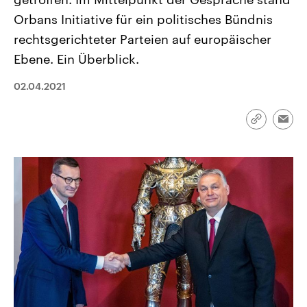
CDU, SPD und FDP regiert.-
aktuelle Weltgeschehen.
Orbans Initiative für ein politisches Bündnis
Umfragen, Prognosen,
Wahlprogramme, aktuelle Berichte
rechtsgerichteter Parteien auf europäischer
Sendungen
Programm
Podcasts
und Hintergründe zu den Parteien
und Kandidaten der anstehenden
Ebene. Ein Überblick.
Wahl.
Audio-Archiv
02.04.2021
Link
Emai
kopieren/te