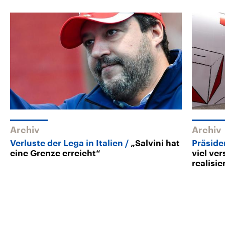
Archiv
Archiv
Verluste der Lega in Italien
„Salvini hat
Präside
eine Grenze erreicht“
viel ve
realisie