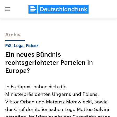
Close
menu
Archiv
Themen
PiS, Lega, Fidesz
Ein neues Bündnis
rechtsgerichteter Parteien in
Europa?
In Budapest haben sich die
Landtagswahl Sachsen-Anhalt
USA
Ministerpräsidenten Ungarns und Polens,
2026
Aktuelle Beiträge, Analys
Alle Informationen
Hintergründe
Viktor Orban und Mateusz Morawiecki, sowie
Sachsen-Anhalt wählt am 6.
Wirtschaftlich und militäri
September 2026 einen neuen
gehören die Vereinigten S
der Chef der italienischen Lega Matteo Salvini
Landtag. Seit 2021 wird das
den mächtigsten Ländern 
Bundesland von einer Koalition aus
getroffen. Im Mittelpunkt der Gespräche stand
mit großem Einfluss auf d