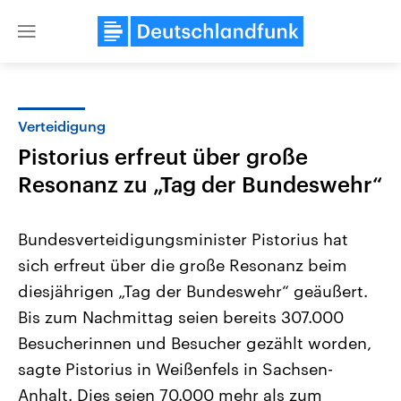
Close
menu
Verteidigung
Themen
Pistorius erfreut über große
Resonanz zu „Tag der Bundeswehr“
Bundesverteidigungsminister Pistorius hat
sich erfreut über die große Resonanz beim
diesjährigen „Tag der Bundeswehr“ geäußert.
Landtagswahl Sachsen-Anhalt
USA
Bis zum Nachmittag seien bereits 307.000
2026
Aktuelle Beiträge, Analys
Besucherinnen und Besucher gezählt worden,
Alle Informationen
Hintergründe
Sachsen-Anhalt wählt am 6.
Wirtschaftlich und militäri
sagte Pistorius in Weißenfels in Sachsen-
September 2026 einen neuen
gehören die Vereinigten S
Landtag. Seit 2021 wird das
den mächtigsten Ländern 
Anhalt. Dies seien 70.000 mehr als zum
Bundesland von einer Koalition aus
mit großem Einfluss auf d