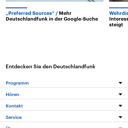
„Preferred Sources“
Mehr
Wehrdi
Deutschlandfunk in der Google-Suche
Interes
steigt
Entdecken Sie den Deutschlandfunk
Programm
Programm
Hören
Alle Sendungen
Livestream
Kontakt
Die Nachrichten
Audios
Hörerservice
Service
Nachrichtenleicht
Podcasts
Social Media
FAQ