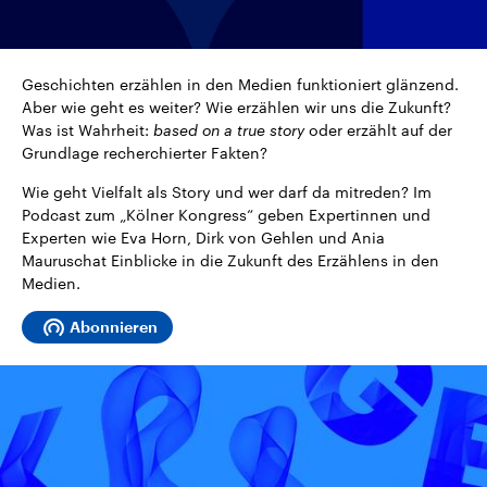
CDU, SPD und FDP regiert.-
aktuelle Weltgeschehen.
Umfragen, Prognosen,
Wahlprogramme, aktuelle Berichte
Sendungen
Programm
Podcasts
und Hintergründe zu den Parteien
und Kandidaten der anstehenden
Geschichten erzählen in den Medien funktioniert glänzend.
Wahl.
Aber wie geht es weiter? Wie erzählen wir uns die Zukunft?
Audio-Archiv
Was ist Wahrheit:
based on a true story
oder erzählt auf der
Grundlage recherchierter Fakten?
Wie geht Vielfalt als Story und wer darf da mitreden? Im
Podcast zum „Kölner Kongress“ geben Expertinnen und
Experten wie Eva Horn, Dirk von Gehlen und Ania
Mauruschat Einblicke in die Zukunft des Erzählens in den
Medien.
Abonnieren