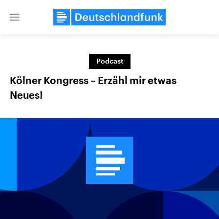
Close
menu
Podcast
Themen
Kölner Kongress – Erzähl mir etwas
Neues!
Landtagswahl Sachsen-Anhalt
USA
2026
Aktuelle Beiträge, Analys
Alle Informationen
Hintergründe
Sachsen-Anhalt wählt am 6.
Wirtschaftlich und militäri
September 2026 einen neuen
gehören die Vereinigten S
Landtag. Seit 2021 wird das
den mächtigsten Ländern 
Bundesland von einer Koalition aus
mit großem Einfluss auf d