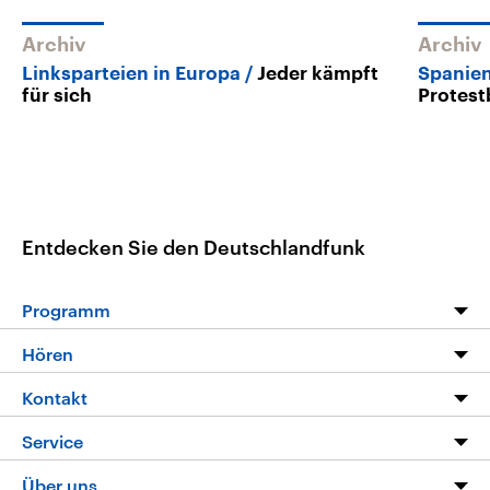
Archiv
Archiv
Linksparteien in Europa
Jeder kämpft
Spanie
für sich
Protes
Entdecken Sie den Deutschlandfunk
Programm
Programm
Hören
Alle Sendungen
Livestream
Kontakt
Die Nachrichten
Audios
Hörerservice
Service
Nachrichtenleicht
Podcasts
Social Media
FAQ
Über uns
Neue Beiträge auf dlf.de