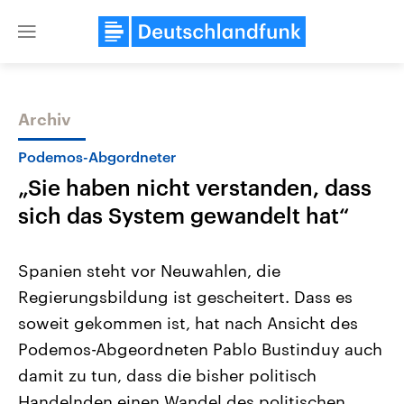
Close
menu
Archiv
Themen
Podemos-Abgordneter
„Sie haben nicht verstanden, dass
sich das System gewandelt hat“
Spanien steht vor Neuwahlen, die
Regierungsbildung ist gescheitert. Dass es
Landtagswahl Sachsen-Anhalt
USA
soweit gekommen ist, hat nach Ansicht des
2026
Aktuelle Beiträge, Analys
Alle Informationen
Hintergründe
Podemos-Abgeordneten Pablo Bustinduy auch
Sachsen-Anhalt wählt am 6.
Wirtschaftlich und militäri
September 2026 einen neuen
gehören die Vereinigten S
damit zu tun, dass die bisher politisch
Landtag. Seit 2021 wird das
den mächtigsten Ländern 
Handelnden einen Wandel des politischen
Bundesland von einer Koalition aus
mit großem Einfluss auf d