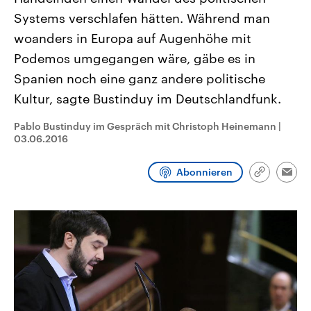
CDU, SPD und FDP regiert.-
aktuelle Weltgeschehen.
Systems verschlafen hätten. Während man
Umfragen, Prognosen,
Wahlprogramme, aktuelle Berichte
woanders in Europa auf Augenhöhe mit
Sendungen
Programm
Podcasts
und Hintergründe zu den Parteien
und Kandidaten der anstehenden
Podemos umgegangen wäre, gäbe es in
Wahl.
Spanien noch eine ganz andere politische
Audio-Archiv
Kultur, sagte Bustinduy im Deutschlandfunk.
Pablo Bustinduy im Gespräch mit Christoph Heinemann
|
03.06.2016
Abonnieren
Link
Emai
kopieren/te