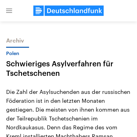
Close
menu
Archiv
Themen
Polen
Schwieriges Asylverfahren für
Tschetschenen
Die Zahl der Asylsuchenden aus der russischen
Föderation ist in den letzten Monaten
USA
Nahostkonflikt
gestiegen. Die meisten von ihnen kommen aus
Aktuelle Beiträge, Analysen und
Aktuelle Lage und Hinter
Der Überfall der palästine
Hintergründe
der Teilrepublik Tschetschenien im
Wirtschaftlich und militärisch
Terrororganisation Hamas
gehören die Vereinigten Staaten zu
Oktober 2023 auf Israel ha
Nordkaukasus. Denn das Regime des vom
den mächtigsten Ländern der Erde,
Region wieder die Gewalt 
Kreml installierten Machthabers Ramsan
mit großem Einfluss auf das
Israel möchte die Hamas z