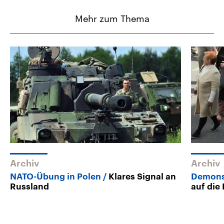
Mehr zum Thema
Archiv
Archiv
NATO-Übung in Polen
Klares Signal an
Demonst
Russland
auf die