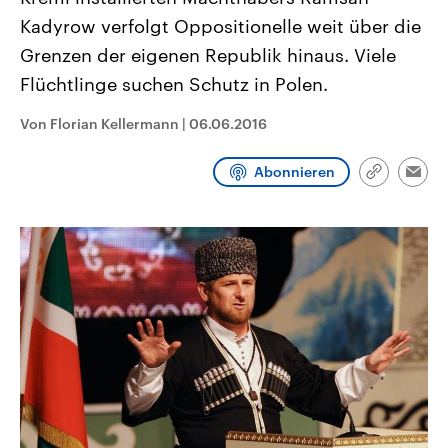
aktuelle Weltgeschehen.
Diese wird wie die Hisboll
Kadyrow verfolgt Oppositionelle weit über die
Libanon vom Iran unterstüt
Grenzen der eigenen Republik hinaus. Viele
Sendungen
Programm
Podcasts
Flüchtlinge suchen Schutz in Polen.
Audio-Archiv
Von Florian Kellermann
|
06.06.2016
Abonnieren
Link
Emai
kopieren/te