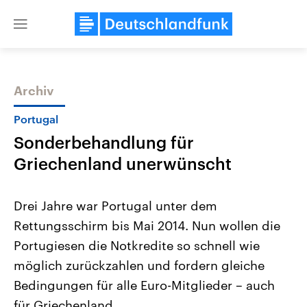
Close
menu
Archiv
Themen
Portugal
Sonderbehandlung für
Griechenland unerwünscht
Drei Jahre war Portugal unter dem
Rettungsschirm bis Mai 2014. Nun wollen die
Landtagswahl Sachsen-Anhalt
USA
Portugiesen die Notkredite so schnell wie
2026
Aktuelle Beiträge, Analys
Alle Informationen
Hintergründe
möglich zurückzahlen und fordern gleiche
Sachsen-Anhalt wählt am 6.
Wirtschaftlich und militäri
September 2026 einen neuen
gehören die Vereinigten S
Bedingungen für alle Euro-Mitglieder – auch
Landtag. Seit 2021 wird das
den mächtigsten Ländern 
für Griechenland.
Bundesland von einer Koalition aus
mit großem Einfluss auf d