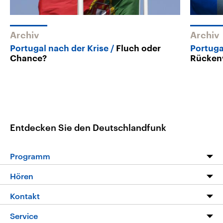
Archiv
Archiv
Portugal nach der Krise
Fluch oder
Portuga
Chance?
Rücken
Entdecken Sie den Deutschlandfunk
Programm
Programm
Hören
Alle Sendungen
Livestream
Kontakt
Die Nachrichten
Audios
Hörerservice
Service
Nachrichtenleicht