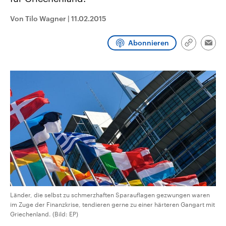
CDU, SPD und FDP regiert.-
aktuelle Weltgeschehen.
Umfragen, Prognosen,
Von Tilo Wagner
|
11.02.2015
Wahlprogramme, aktuelle Berichte
Sendungen
Programm
Podcasts
und Hintergründe zu den Parteien
und Kandidaten der anstehenden
Abonnieren
Wahl.
Link
Emai
kopieren/te
Audio-Archiv
Länder, die selbst zu schmerzhaften Sparauflagen gezwungen waren
im Zuge der Finanzkrise, tendieren gerne zu einer härteren Gangart mit
Griechenland. (Bild: EP)