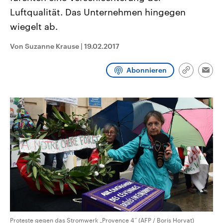
CDU, SPD und FDP regiert.-
aktuelle Weltgeschehen.
Luftqualität. Das Unternehmen hingegen
Umfragen, Prognosen,
Wahlprogramme, aktuelle Berichte
wiegelt ab.
Sendungen
Programm
Podcasts
und Hintergründe zu den Parteien
und Kandidaten der anstehenden
Wahl.
Von Suzanne Krause
|
19.02.2017
Audio-Archiv
Abonnieren
Link
Emai
kopieren/te
Proteste gegen das Stromwerk „Provence 4“ (AFP / Boris Horvat)