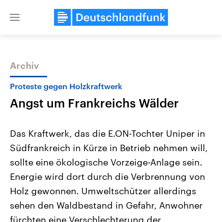
Close
menu
Archiv
Themen
Proteste gegen Holzkraftwerk
Angst um Frankreichs Wälder
Das Kraftwerk, das die E.ON-Tochter Uniper in
Südfrankreich in Kürze in Betrieb nehmen will,
sollte eine ökologische Vorzeige-Anlage sein.
Landtagswahl Sachsen-Anhalt
USA
Energie wird dort durch die Verbrennung von
2026
Aktuelle Beiträge, Analys
Alle Informationen
Holz gewonnen. Umweltschützer allerdings
Hintergründe
Sachsen-Anhalt wählt am 6.
Wirtschaftlich und militäri
sehen den Waldbestand in Gefahr, Anwohner
September 2026 einen neuen
gehören die Vereinigten S
Landtag. Seit 2021 wird das
den mächtigsten Ländern 
fürchten eine Verschlechterung der
Bundesland von einer Koalition aus
mit großem Einfluss auf d