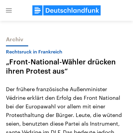
Close
menu
Archiv
Themen
Rechtsruck in Frankreich
„Front-National-Wähler drücken
ihren Protest aus“
Der frühere französische Außenminister
Védrine erklärt den Erfolg des Front National
Landtagswahl Sachsen-Anhalt
USA
bei der Europawahl vor allem mit einer
2026
Aktuelle Beiträge, Analys
Alle Informationen
Hintergründe
Protesthaltung der Bürger. Leute, die wütend
Sachsen-Anhalt wählt am 6.
Wirtschaftlich und militäri
September 2026 einen neuen
gehören die Vereinigten S
seien, benutzten diese Partei als Instrument,
Landtag. Seit 2021 wird das
den mächtigsten Ländern 
sagte Védrine im DLF. Das bedeute jedoch
Bundesland von einer Koalition aus
mit großem Einfluss auf d