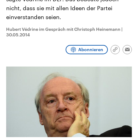
CDU, SPD und FDP regiert.-
aktuelle Weltgeschehen.
nicht, dass sie mit allen Ideen der Partei
Umfragen, Prognosen,
Wahlprogramme, aktuelle Berichte
einverstanden seien.
Sendungen
Programm
Podcasts
und Hintergründe zu den Parteien
und Kandidaten der anstehenden
Wahl.
Hubert Védrine im Gespräch mit Christoph Heinemann
|
Audio-Archiv
30.05.2014
Abonnieren
Link
Emai
kopieren/te