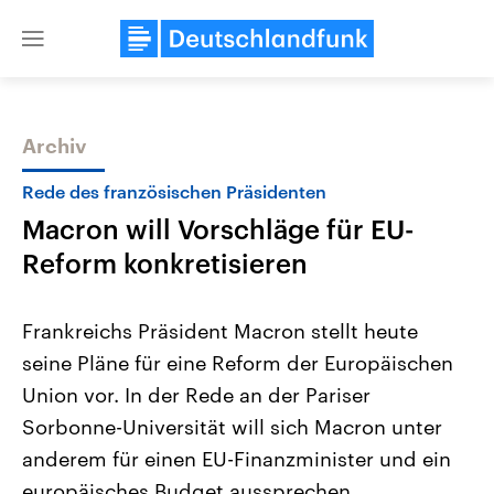
Close
menu
Archiv
Themen
Rede des französischen Präsidenten
Macron will Vorschläge für EU-
Reform konkretisieren
Frankreichs Präsident Macron stellt heute
seine Pläne für eine Reform der Europäischen
Landtagswahl Sachsen-Anhalt
USA
Union vor. In der Rede an der Pariser
2026
Aktuelle Beiträge, Analys
Alle Informationen
Hintergründe
Sorbonne-Universität will sich Macron unter
Sachsen-Anhalt wählt am 6.
Wirtschaftlich und militäri
September 2026 einen neuen
gehören die Vereinigten S
anderem für einen EU-Finanzminister und ein
Landtag. Seit 2021 wird das
den mächtigsten Ländern 
europäisches Budget aussprechen.
Bundesland von einer Koalition aus
mit großem Einfluss auf d