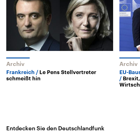
Archiv
Archiv
Frankreich
Le Pens Stellvertreter
EU-Baus
schmeißt hin
Brexit
Wirtsch
Entdecken Sie den Deutschlandfunk