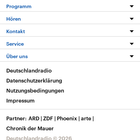
Programm
Programm
Hören
Alle Sendungen
Livestream
Kontakt
Die Nachrichten
Audios
Hörerservice
Service
Nachrichtenleicht
Podcasts
Social Media
FAQ
Über uns
Neue Beiträge auf dlf.de
Deutschlandfunk App
Newsletter
Deutschlandradio
Themen-Schwerpunkte
Nachrichten App
Deutschlandradio
Veranstaltungen
Presse
Frequenzen
Datenschutzerklärung
Musikliste
Ausbildung und Karriere
Nutzungsbedingungen
RSS
Transparenz
Impressum
Korrekturen
Barrierefreiheit
Partner
ARD
|
ZDF
|
Phoenix
|
arte
|
Chronik der Mauer
Deutschlandradio © 2026