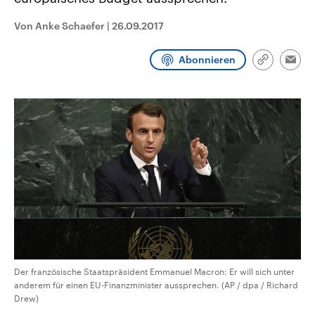
CDU, SPD und FDP regiert.-
aktuelle Weltgeschehen.
Umfragen, Prognosen,
Von Anke Schaefer
|
26.09.2017
Wahlprogramme, aktuelle Berichte
Sendungen
Programm
Podcasts
und Hintergründe zu den Parteien
und Kandidaten der anstehenden
Abonnieren
Wahl.
Link
Emai
kopieren/te
Audio-Archiv
Der französische Staatspräsident Emmanuel Macron: Er will sich unter
anderem für einen EU-Finanzminister aussprechen. (AP / dpa / Richard
Drew)