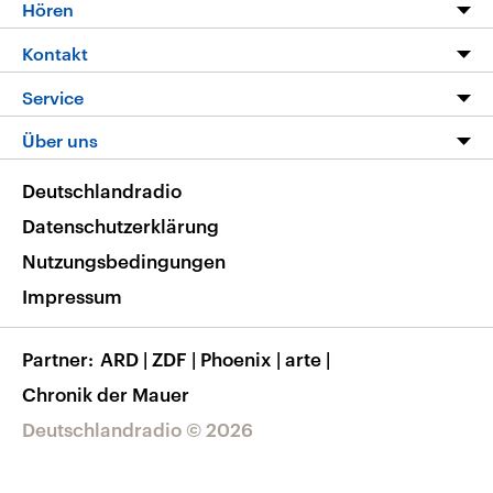
Programm
Hören
Alle Sendungen
Livestream
Kontakt
Die Nachrichten
Audios
Hörerservice
Service
Nachrichtenleicht
Podcasts
Social Media
FAQ
Über uns
Neue Beiträge auf dlf.de
Deutschlandfunk App
Newsletter
Deutschlandradio
Themen-Schwerpunkte
Nachrichten App
Deutschlandradio
Veranstaltungen
Presse
Frequenzen
Datenschutzerklärung
Musikliste
Ausbildung und Karriere
Nutzungsbedingungen
RSS
Transparenz
Impressum
Korrekturen
Barrierefreiheit
Partner
ARD
|
ZDF
|
Phoenix
|
arte
|
Chronik der Mauer
Deutschlandradio © 2026