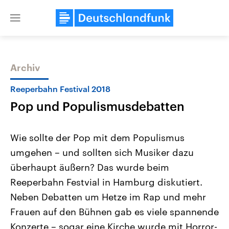
Close
menu
Archiv
Themen
Reeperbahn Festival 2018
Pop und Populismusdebatten
Wie sollte der Pop mit dem Populismus
umgehen – und sollten sich Musiker dazu
überhaupt äußern? Das wurde beim
Landtagswahl Sachsen-Anhalt
USA
Reeperbahn Festvial in Hamburg diskutiert.
2026
Aktuelle Beiträge, Analys
Alle Informationen
Neben Debatten um Hetze im Rap und mehr
Hintergründe
Sachsen-Anhalt wählt am 6.
Wirtschaftlich und militäri
Frauen auf den Bühnen gab es viele spannende
September 2026 einen neuen
gehören die Vereinigten S
Landtag. Seit 2021 wird das
den mächtigsten Ländern 
Konzerte – sogar eine Kirche wurde mit Horror-
Bundesland von einer Koalition aus
mit großem Einfluss auf d