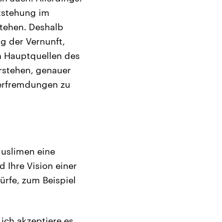
ntstehung im
stehen. Deshalb
ng der Vernunft,
en Hauptquellen des
erstehen, genauer
Verfremdungen zu
uslimen eine
 Ihre Vision einer
rfe, zum Beispiel
 ich akzeptiere es.