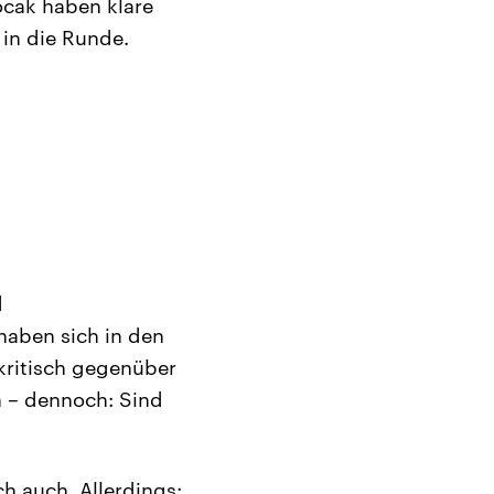
ocak haben klare
 in die Runde.
d
haben sich in den
kritisch gegenüber
n – dennoch: Sind
ch auch. Allerdings: