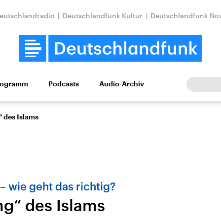
eutschlandradio
Deutschlandfunk Kultur
Deutschlandfunk No
rogramm
Podcasts
Audio-Archiv
Wirtschaft
Wissen
Kultur
Europa
Gesellschaf
" des Islams
 – wie geht das richtig?
ng“ des Islams
Nahostkonflikt
Iran
le Beiträge,
Aktuelle Lage und
Aktuelle Lage und