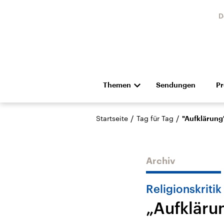
D
Themen
Sendungen
P
Die Nachrichten
Politik
/
/
Startseite
Tag für Tag
"Aufklärung
Hörspiel und Feature
Musik
Archiv
Religionskritik
„Aufkläru
Landtagswahl Sachsen-
USA
Anhalt 2026
Aktuel