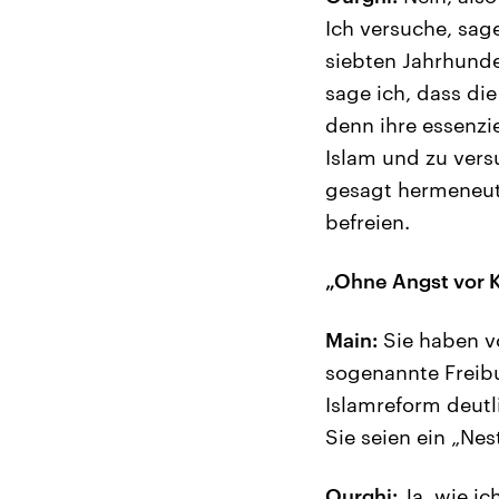
Ich versuche, sag
siebten Jahrhunde
sage ich, dass die
denn ihre essenzi
Islam und zu vers
gesagt hermeneut
befreien.
„Ohne Angst vor K
Main:
Sie haben v
sogenannte Freibur
Islamreform deut
Sie seien ein „Ne
Ourghi:
Ja, wie ic