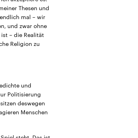
k meiner Thesen und
 endlich mal – wir
en, und zwar ohne
ist – die Realität
che Religion zu
Gedichte und
ur Politisierung
d sitzen deswegen
eagieren Menschen
piel steht. Das ist