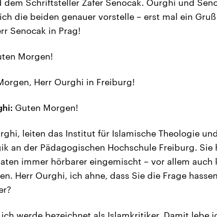
dem Schriftsteller Zafer Senocak. Ourghi und Sen
ich die beiden genauer vorstelle – erst mal ein Gruß
rr Senocak in Prag!
ten Morgen!
orgen, Herr Ourghi in Freiburg!
hi:
Guten Morgen!
rghi, leiten das Institut für Islamische Theologie un
ik an der Pädagogischen Hochschule Freiburg. Sie 
ten immer hörbarer eingemischt – vor allem auch 
n. Herr Ourghi, ich ahne, dass Sie die Frage hasse
er?
 ich werde bezeichnet als Islamkritiker. Damit lebe i