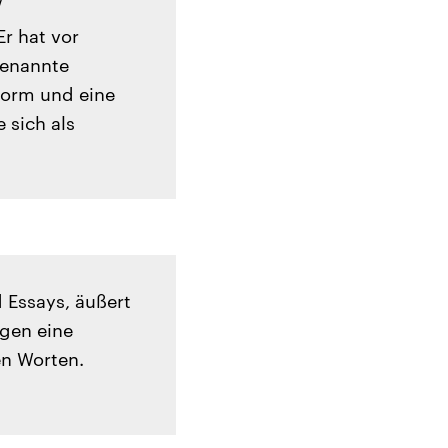
/
r hat vor
enannte
eform und eine
 sich als
d Essays, äußert
egen eine
en Worten.