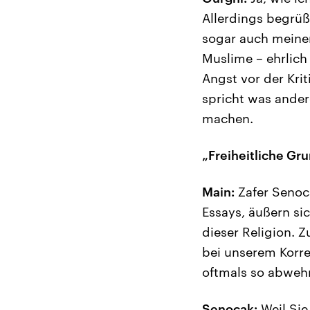
Allerdings begrüß
sogar auch meiner 
Muslime – ehrlich
Angst vor der Krit
spricht was andere
machen.
„Freiheitliche Gr
Main:
Zafer Senoca
Essays, äußern si
dieser Religion. Z
bei unserem Korr
oftmals so abwehr
Senocak:
Weil Sie