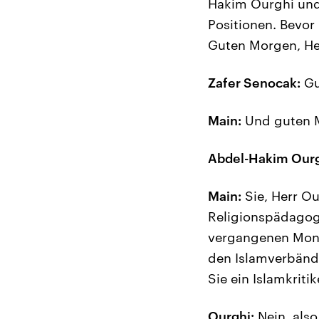
Hakim Ourghi und 
Positionen. Bevor 
Guten Morgen, He
Zafer Senocak:
Gu
Main:
Und guten M
Abdel-Hakim Ourg
Main:
Sie, Herr Ou
Religionspädagog
vergangenen Mona
den Islamverbände
Sie ein Islamkritik
Ourghi:
Nein, also