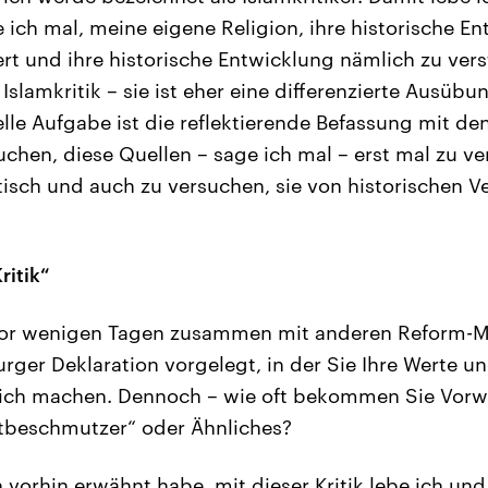
e ich mal, meine eigene Religion, ihre historische E
rt und ihre historische Entwicklung nämlich zu ver
 Islamkritik – sie ist eher eine differenzierte Ausübu
elle Aufgabe ist die reflektierende Befassung mit d
uchen, diese Quellen – sage ich mal – erst mal zu v
isch und auch zu versuchen, sie von historischen 
ritik“
or wenigen Tagen zusammen mit anderen Reform-M
ger Deklaration vorgelegt, in der Sie Ihre Werte und
lich machen. Dennoch – wie oft bekommen Sie Vorwü
stbeschmutzer“ oder Ähnliches?
h vorhin erwähnt habe, mit dieser Kritik lebe ich und