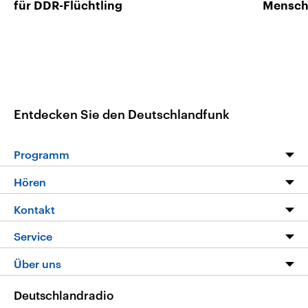
für DDR-Flüchtling
Mensc
Entdecken Sie den Deutschlandfunk
Programm
Programm
Hören
Alle Sendungen
Livestream
Kontakt
Die Nachrichten
Audios
Hörerservice
Service
Nachrichtenleicht
Podcasts
Social Media
FAQ
Über uns
Neue Beiträge auf dlf.de
Deutschlandfunk App
Newsletter
Deutschlandradio
Themen-Schwerpunkte
Nachrichten App
Deutschlandradio
Veranstaltungen