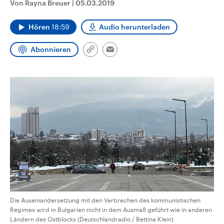
Von Rayna Breuer
|
05.03.2019
CDU, SPD und FDP regiert.-
aktuelle Weltgeschehen.
Umfragen, Prognosen,
Wahlprogramme, aktuelle Berichte
Hören
18:59
Audio herunterladen
Sendungen
Programm
Podcasts
und Hintergründe zu den Parteien
und Kandidaten der anstehenden
Wahl.
Abonnieren
Link
Email
Audio-Archiv
kopieren/teilen
Die Auseinandersetzung mit den Verbrechen des kommunistischen
Regimes wird in Bulgarien nicht in dem Ausmaß geführt wie in anderen
Ländern des Ostblocks (Deutschlandradio / Bettina Klein)