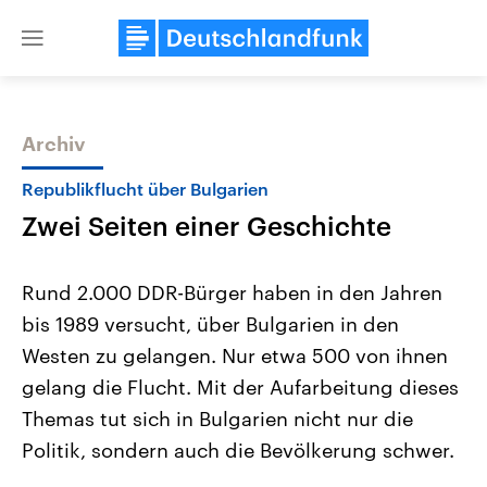
Close
menu
Archiv
Themen
Republikflucht über Bulgarien
Zwei Seiten einer Geschichte
Rund 2.000 DDR-Bürger haben in den Jahren
bis 1989 versucht, über Bulgarien in den
Westen zu gelangen. Nur etwa 500 von ihnen
Landtagswahl Sachsen-Anhalt
USA
gelang die Flucht. Mit der Aufarbeitung dieses
2026
Aktuelle Beiträge, Analys
Alle Informationen
Themas tut sich in Bulgarien nicht nur die
Hintergründe
Sachsen-Anhalt wählt am 6.
Wirtschaftlich und militäri
Politik, sondern auch die Bevölkerung schwer.
September 2026 einen neuen
gehören die Vereinigten S
Landtag. Seit 2021 wird das
den mächtigsten Ländern 
Bundesland von einer Koalition aus
mit großem Einfluss auf d