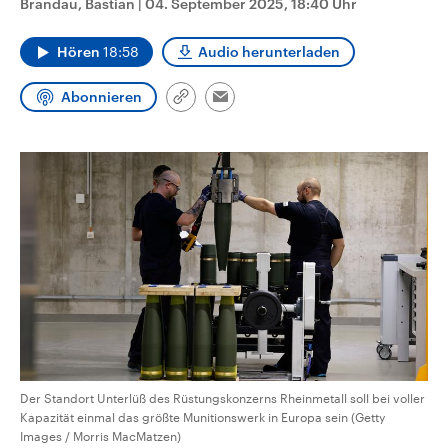
Brandau, Bastian
|
04. September 2025, 18:40 Uhr
CDU, SPD und FDP regiert.-
aktuelle Weltgeschehen.
Umfragen, Prognosen,
Wahlprogramme, aktuelle Berichte
Hören
18:58
Audio herunterladen
Sendungen
Programm
Podcasts
und Hintergründe zu den Parteien
und Kandidaten der anstehenden
Wahl.
Abonnieren
Link
Email
Audio-Archiv
kopieren/teilen
Der Standort Unterlüß des Rüstungskonzerns Rheinmetall soll bei voller
Kapazität einmal das größte Munitionswerk in Europa sein (Getty
Images / Morris MacMatzen)