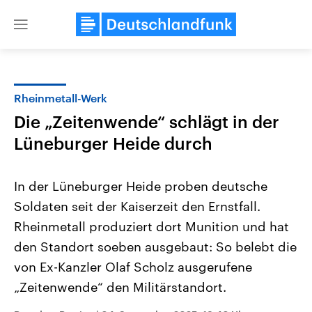
Close
menu
Rheinmetall-Werk
Themen
Die „Zeitenwende“ schlägt in der
Lüneburger Heide durch
In der Lüneburger Heide proben deutsche
Soldaten seit der Kaiserzeit den Ernstfall.
Rheinmetall produziert dort Munition und hat
Landtagswahl Sachsen-Anhalt
USA
den Standort soeben ausgebaut: So belebt die
2026
Aktuelle Beiträge, Analys
von Ex-Kanzler Olaf Scholz ausgerufene
Alle Informationen
Hintergründe
Sachsen-Anhalt wählt am 6.
Wirtschaftlich und militäri
„Zeitenwende“ den Militärstandort.
September 2026 einen neuen
gehören die Vereinigten S
Landtag. Seit 2021 wird das
den mächtigsten Ländern 
Bundesland von einer Koalition aus
mit großem Einfluss auf d