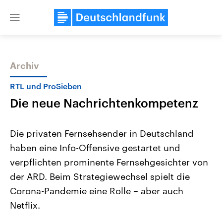
Close
menu
Archiv
Themen
RTL und ProSieben
Die neue Nachrichtenkompetenz
Die privaten Fernsehsender in Deutschland
haben eine Info-Offensive gestartet und
verpflichten prominente Fernsehgesichter von
Landtagswahl Sachsen-Anhalt
USA
der ARD. Beim Strategiewechsel spielt die
2026
Aktuelle Beiträge, Analys
Alle Informationen
Corona-Pandemie eine Rolle – aber auch
Hintergründe
Sachsen-Anhalt wählt am 6.
Wirtschaftlich und militäri
Netflix.
September 2026 einen neuen
gehören die Vereinigten S
Landtag. Seit 2021 wird das
den mächtigsten Ländern 
Bundesland von einer Koalition aus
mit großem Einfluss auf d