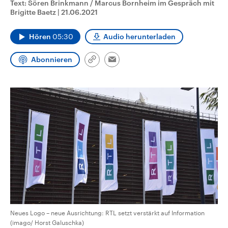
Text: Sören Brinkmann / Marcus Bornheim im Gespräch mit
CDU, SPD und FDP regiert.-
aktuelle Weltgeschehen.
Brigitte Baetz
|
21.06.2021
Umfragen, Prognosen,
Wahlprogramme, aktuelle Berichte
Sendungen
Programm
Podcasts
und Hintergründe zu den Parteien
Hören
05:30
Audio herunterladen
und Kandidaten der anstehenden
Wahl.
Audio-Archiv
Abonnieren
Link
Email
kopieren/teilen
Neues Logo – neue Ausrichtung: RTL setzt verstärkt auf Information
(imago/ Horst Galuschka)