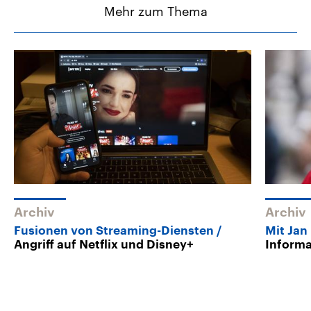
Mehr zum Thema
Archiv
Archiv
Fusionen von Streaming-Diensten
Mit Jan
Angriff auf Netflix und Disney+
Informa