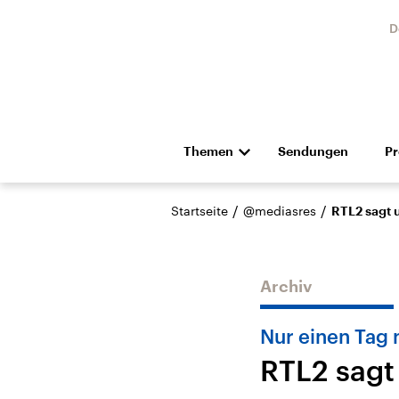
D
Themen
Sendungen
P
Die Nachrichten
Politik
/
/
Startseite
@mediasres
RTL2 sagt 
Hörspiel und Feature
Musik
Archiv
Nur einen Tag
RTL2 sagt
Landtagswahl Sachsen-
USA
Anhalt 2026
Aktuel