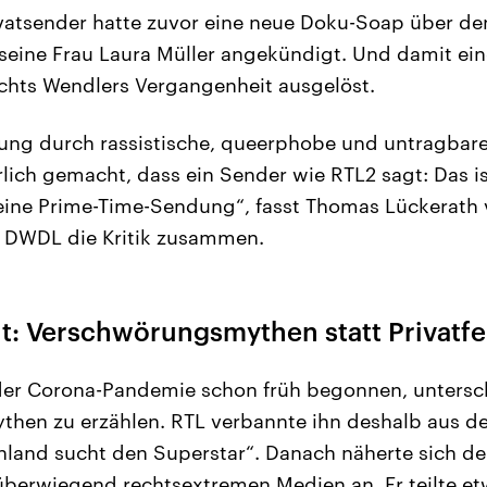
vatsender hatte zuvor eine neue Doku-Soap über de
seine Frau Laura Müller angekündigt. Und damit ein
hts Wendlers Vergangenheit ausgelöst.
rung durch rassistische, queerphobe und untragbar
lich gemacht, dass ein Sender wie RTL2 sagt: Das i
ine Prime-Time-Sendung“, fasst Thomas Lückerath
 DWDL die Kritik zusammen.
it: Verschwörungsmythen statt Privatf
 der Corona-Pandemie schon früh begonnen, untersc
en zu erzählen. RTL verbannte ihn deshalb aus de
and sucht den Superstar“. Danach näherte sich der
überwiegend rechtsextremen Medien an. Er teilte e