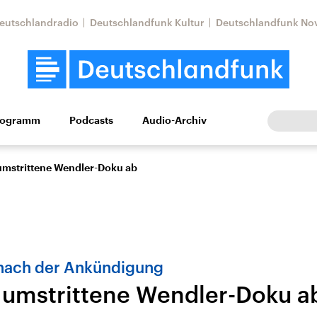
eutschlandradio
Deutschlandfunk Kultur
Deutschlandfunk No
rogramm
Podcasts
Audio-Archiv
Wirtschaft
Wissen
Kultur
Europa
Gesellschaf
umstrittene Wendler-Doku ab
 nach der Ankündigung
 umstrittene Wendler-Doku a
Nahostkonflikt
Iran
le Beiträge,
Aktuelle Lage und
Aktuelle Lage und