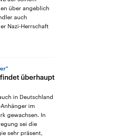
gen über angeblich
ndler auch
er Nazi-Herrschaft
er“
findet überhaupt
 auch in Deutschland
n-Anhänger im
k gewachsen. In
egung sei die
e sehr präsent,