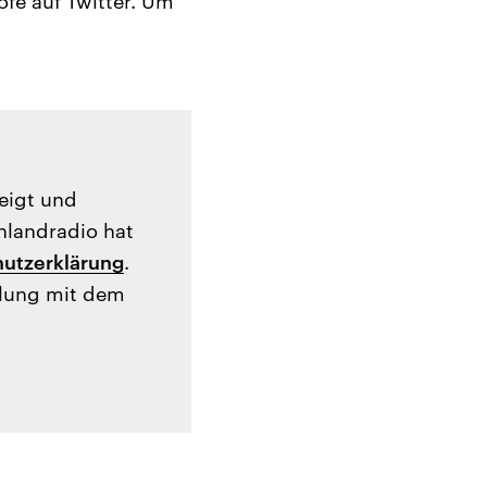
ofe auf Twitter. Um
zeigt und
hlandradio hat
utzerklärung
.
tlung mit dem