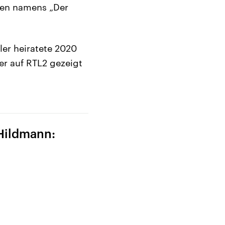
eben namens „Der
ler heiratete 2020
ler auf RTL2 gezeigt
Hildmann: