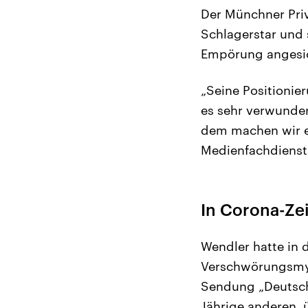
Der Münchner Pri
Schlagerstar und 
Empörung angesic
„Seine Positionie
es sehr verwunder
dem machen wir e
Medienfachdienst
In Corona-Ze
Wendler hatte in
Verschwörungsmyth
Sendung „Deutschl
Jährige anderen, 