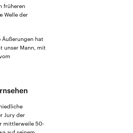
n früheren
e Welle der
e Äußerungen hat
st unser Mann, mit
 vom
ernsehen
hiedliche
r Jury der
 mittlerweile 50-
twa auf seinem