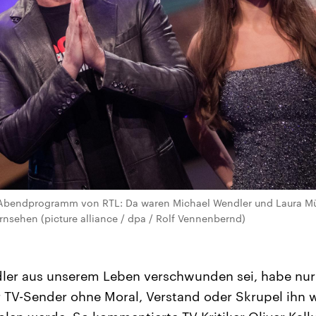
Abendprogramm von RTL: Da waren Michael Wendler und Laura Mü
nsehen (picture alliance / dpa / Rolf Vennenbernd)
dler aus unserem Leben verschwunden sei, habe nur
r TV-Sender ohne Moral, Verstand oder Skrupel ihn