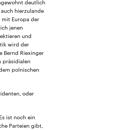
ungewohnt deutlich
h auch hierzulande
 mit Europa der
ich jenen
nektieren und
tik wird der
de Bernd Riexinger
 präsidialen
t dem polnischen
identen, oder
Es ist noch ein
he Parteien gibt,