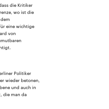
ass die Kritiker
enze, wo ist die
t dem
für eine wichtige
hard von
Zumutbaren
htigt.
liner Politiker
er wieder betonen,
Ebene und auch in
t, die man da