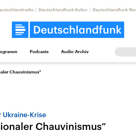
eutschlandradio
Deutschlandfunk Kultur
Deutschlandfunk No
rogramm
Podcasts
Audio-Archiv
Wirtschaft
Wissen
Kultur
Europa
Gesellschaf
naler Chauvinismus"
r Ukraine-Krise
tionaler Chauvinismus“
Nahostkonflikt
Iran
le Beiträge,
Aktuelle Lage und
Aktuelle Lage und