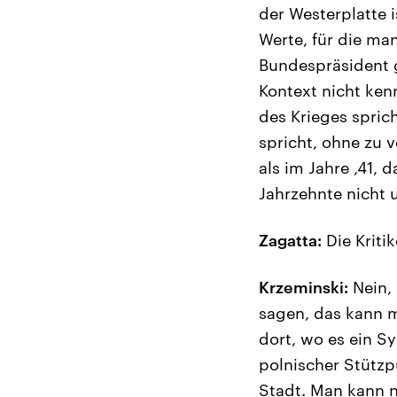
der Westerplatte 
Werte, für die ma
Bundespräsident g
Kontext nicht ke
des Krieges spric
spricht, ohne zu 
als im Jahre ‚41, 
Jahrzehnte nicht 
Zagatta:
Die Kriti
Krzeminski:
Nein, 
sagen, das kann m
dort, wo es ein S
polnischer Stützp
Stadt. Man kann n