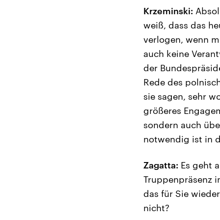
Krzeminski:
Absolu
weiß, dass das he
verlogen, wenn ma
auch keine Verant
der Bundespräside
Rede des polnisch
sie sagen, sehr wo
größeres Engageme
sondern auch über
notwendig ist in 
Zagatta:
Es geht a
Truppenpräsenz i
das für Sie wiede
nicht?