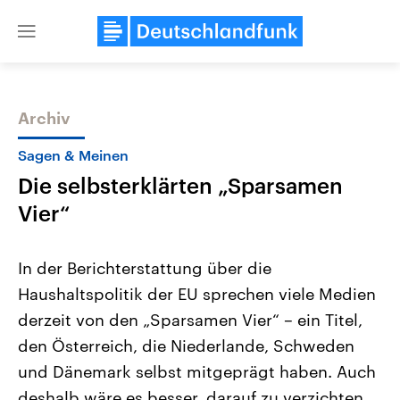
Close
menu
Archiv
Themen
Sagen & Meinen
Die selbsterklärten „Sparsamen
Vier“
In der Berichterstattung über die
Haushaltspolitik der EU sprechen viele Medien
Landtagswahl Sachsen-Anhalt
USA
derzeit von den „Sparsamen Vier“ – ein Titel,
2026
Aktuelle Beiträge, Analys
Alle Informationen
Hintergründe
den Österreich, die Niederlande, Schweden
Sachsen-Anhalt wählt am 6.
Wirtschaftlich und militäri
September 2026 einen neuen
gehören die Vereinigten S
und Dänemark selbst mitgeprägt haben. Auch
Landtag. Seit 2021 wird das
den mächtigsten Ländern 
deshalb wäre es besser, darauf zu verzichten.
Bundesland von einer Koalition aus
mit großem Einfluss auf d