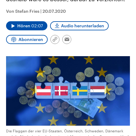
CDU, SPD und FDP regiert.-
aktuelle Weltgeschehen.
Umfragen, Prognosen,
Von Stefan Fries
|
20.07.2020
Wahlprogramme, aktuelle Berichte
Sendungen
Programm
Podcasts
und Hintergründe zu den Parteien
und Kandidaten der anstehenden
Hören
02:07
Audio herunterladen
Wahl.
Audio-Archiv
Abonnieren
Link
Email
kopieren/teilen
Die Flaggen der vier EU-Staaten, Österreich, Schweden, Dänemark