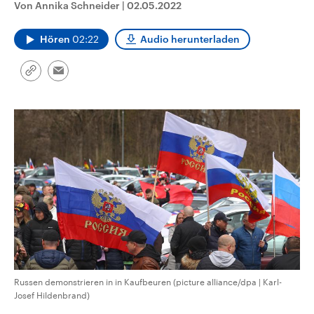
Von Annika Schneider
|
02.05.2022
CDU, SPD und FDP regiert.-
aktuelle Weltgeschehen.
Umfragen, Prognosen,
Wahlprogramme, aktuelle Berichte
Hören
02:22
Audio herunterladen
Sendungen
Programm
Podcasts
und Hintergründe zu den Parteien
und Kandidaten der anstehenden
Wahl.
Link
Audio-Archiv
Email
kopieren/teilen
Russen demonstrieren in in Kaufbeuren (picture alliance/dpa | Karl-
Josef Hildenbrand)