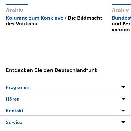
Archiv
Archiv
Kolumne zum Konklave
Die Bildmacht
Bundes
des Vatikans
und Fe
senden
Entdecken Sie den Deutschlandfunk
Programm
Programm
Hören
Alle Sendungen
Livestream
Kontakt
Die Nachrichten
Audios
Hörerservice
Service
Nachrichtenleicht
Podcasts
Social Media