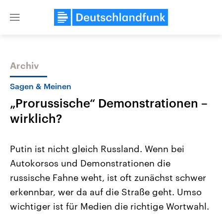
Close
menu
Archiv
Themen
Sagen & Meinen
„Prorussische“ Demonstrationen –
wirklich?
Putin ist nicht gleich Russland. Wenn bei
Autokorsos und Demonstrationen die
Landtagswahl Sachsen-Anhalt
USA
russische Fahne weht, ist oft zunächst schwer
2026
Aktuelle Beiträge, Analys
Alle Informationen
Hintergründe
erkennbar, wer da auf die Straße geht. Umso
Sachsen-Anhalt wählt am 6.
Wirtschaftlich und militäri
September 2026 einen neuen
gehören die Vereinigten S
wichtiger ist für Medien die richtige Wortwahl.
Landtag. Seit 2021 wird das
den mächtigsten Ländern 
Bundesland von einer Koalition aus
mit großem Einfluss auf d